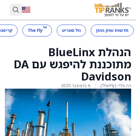
™
חדשות שוק ההון
וול סטריט
The Fly
קריפטו
הנהלת BlueLinx
מתוכננת להיפגש עם DA
Davidson
דה פליי (TheFly)
6 בדצמבר 2025