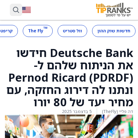
™
חדשות שוק ההון
וול סטריט
The Fly
קריפטו
Deutsche Bank חידשו
את הניתוח שלהם ל-
Pernod Ricard (PDRDF)
ונתנו לה דירוג החזקה, עם
מחיר יעד של 80 יורו
דה פליי (TheFly)
5 בדצמבר 2025