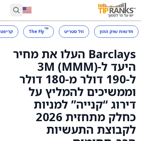
™
חדשות שוק ההון
וול סטריט
The Fly
קריפטו
Barclays העלו את מחיר
היעד ל-3M (MMM)
ל-190 דולר מ-180 דולר
וממשיכים להמליץ על
דירוג “קנייה” למניות
כחלק מתחזית 2026
לקבוצת התעשיות