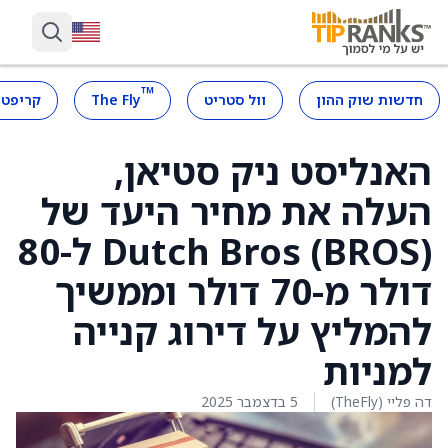
™
חדשות שוק ההון
וול סטריט
The Fly
קריפטו
האנליסט ניק סטיאן,
העלה את מחיר היעד של
Dutch Bros (BROS) ל-80
דולר מ-70 דולר וממשיך
להמליץ על דירוג קנייה
למניות
דה פליי (TheFly)
5 בדצמבר 2025