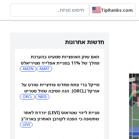
TipRanks.com
חדשות אחרונות
האם שוק האופציות ממעיט בהערכת
מהלך של 11% במניית אפלייד מטיריאלס
(AMAT) אחרי הדוח?
AMAT
AMZN
מייקל ברי פתח מחדש פוזיציית שורט על
אורקל (ORCL). הנה הסיבה שוול סטריט
עדיין רואה אפסייד של 80%
NBIS
ORCL
מניית ליווי שטראוס (LEVI) יורדת לאחר
שחשפה כי הפכה לקורבן האחרון בארה"ב
למתקפת סייבר
LEVI