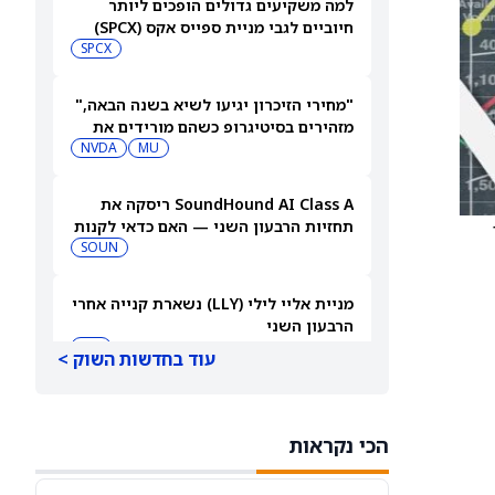
למה משקיעים גדולים הופכים ליותר
חיוביים לגבי מניית ספייס אקס (SPCX)
אחרי שחרור 911 מיליון מניות
SPCX
"מחירי הזיכרון יגיעו לשיא בשנה הבאה,"
מזהירים בסיטיגרופ כשהם מורידים את
MU
מחיר היעד של מניית מיקרון טכנולוג'י
NVDA
ב-18%
SoundHound AI Class A ריסקה את
תחזיות הרבעון השני — האם כדאי לקנות
עכשיו את מניית SOUN?
SOUN
מניית אליי לילי (LLY) נשארת קנייה אחרי
הרבעון השני
LLY
עוד בחדשות השוק >
מניית ASTS מזנקת לאחר שמנהל קרן
מוביל קנה את AST ספייסמובייל לפני
הכי נקראות
הדוח
VOD
ASTS