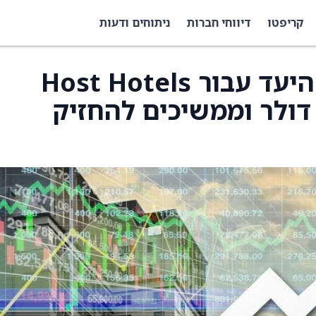
קריפטו
דיווחי חברות
ניתוחים ודעות
Truist העלו את מחיר היעד עבור Host Hotels
HST) ל-21 דולר מ-19 דולר וממשיכים להחזיק