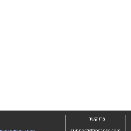
צרו קשר -
support@tipranks.com
תנאי שימוש
•
מדיניות