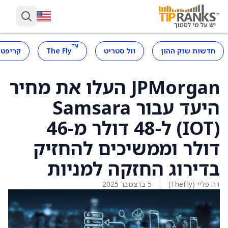
™
חדשות שוק ההון
וול סטריט
The Fly
קריפטו
JPMorgan העלו את מחיר
היעד עבור Samsara
(IOT) ל-48 דולר מ-46
דולר וממשיכים להחזיק
בדירוג החזקה למניות
דה פליי (TheFly)
5 בדצמבר 2025