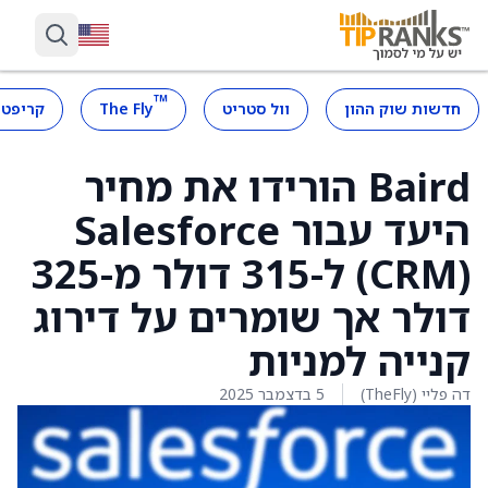
™
חדשות שוק ההון
וול סטריט
The Fly
קריפטו
Baird הורידו את מחיר
היעד עבור Salesforce
(CRM) ל-315 דולר מ-325
דולר אך שומרים על דירוג
קנייה למניות
דה פליי (TheFly)
5 בדצמבר 2025