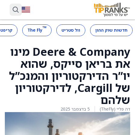
™
חדשות שוק ההון
וול סטריט
The Fly
קריפטו
Deere & Company מינו
את בריאן סייקס, שהוא
יו”ר הדירקטוריון והמנכ”ל
של Cargill, לדירקטוריון
שלהם
דה פליי (TheFly)
5 בדצמבר 2025