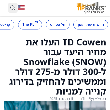
™
חדשות שוק ההון
וול סטריט
The Fly
קריפטו
TD Cowen העלו את
מחיר היעד עבור
Snowflake (SNOW)
ל-300 דולר מ-275 דולר
וממשיכים להחזיק בדירוג
קנייה למניות
דה פליי (TheFly)
5 בדצמבר 2025