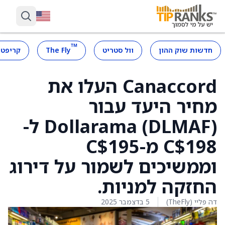
™
חדשות שוק ההון
וול סטריט
The Fly
קריפטו
Canaccord העלו את
מחיר היעד עבור
Dollarama (DLMAF) ל-
C$198 מ-C$195
וממשיכים לשמור על דירוג
החזקה למניות.
דה פליי (TheFly)
5 בדצמבר 2025