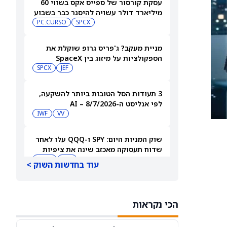
עסקת קורסור של ספייס אקס בשווי 60
מיליארד דולר עשויה להיסגר כבר בשבוע
הבא… אבל המותג Cursor עלול להיעלם
SPCX
PC:CURSO
מניית מעקב? ג'פריס גרופ שוקלת את
הספקולציות על מיזוג בין SpaceX
לטסלה
JEF
SPCX
3 תעודות הסל הטובות ביותר להשקעה,
לפי אנליסט ה-AI – 8/7/2026
IWF
VV
שוק המניות היום: SPY ו-QQQ עלו לאחר
שדוח תעסוקה מאכזב שינה את ציפיות
הריבית
DIA
QQQ
עוד בחדשות השוק >
מניות מחשוב קוונטי מזנקות כשוושינגטון
בוחנת הגדלת המימון ב-68%
הכי נקראות
QBTS
IONQ