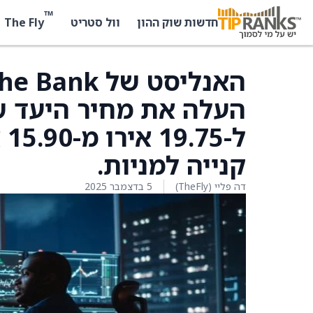
™
The Fly
חדשות שוק ההון
וול סטריט
ל-
קנייה למניות.
דה פליי (TheFly)
5 בדצמבר 2025