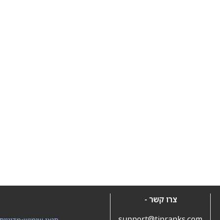
צרו קשר -
support@tipranks.com
תנאי שימוש
•
מדיניות