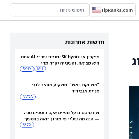
TipRanks.com
חדשות אחרונות
וג
מיקרון או SK hynix: מניית שבבי AI אחת
היא מציאה, והשנייה יקרה מדי
SKHY
MU
"משחקת באש": משקיע מזהיר לגבי
מניית אנבידיה
NVDA
שורטיסטים על ספייס אקס חוטפים מכה
— הנה מה שג'יי פי מורגן רואה בהמשך
SPCX