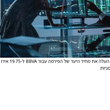
האנליסט של Deutsche Bank, אלפרדו אלונסו, העלה את מחיר היעד של הפירמה עבור BBVA ל-19.75 אירו