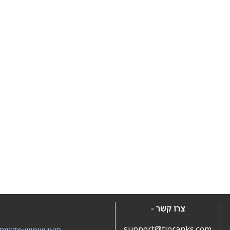
צרו קשר -
support@tipranks.com
תנאי שימוש
•
מדיניות