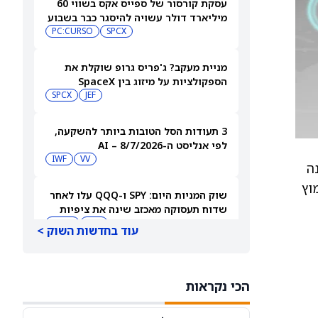
עסקת קורסור של ספייס אקס בשווי 60
מיליארד דולר עשויה להיסגר כבר בשבוע
הבא… אבל המותג Cursor עלול להיעלם
SPCX
PC:CURSO
מניית מעקב? ג'פריס גרופ שוקלת את
הספקולציות על מיזוג בין SpaceX
לטסלה
JEF
SPCX
3 תעודות הסל הטובות ביותר להשקעה,
לפי אנליסט ה-AI – 8/7/2026
IWF
VV
נה
ימוץ
שוק המניות היום: SPY ו-QQQ עלו לאחר
שדוח תעסוקה מאכזב שינה את ציפיות
הריבית
DIA
QQQ
עוד בחדשות השוק >
מניות מחשוב קוונטי מזנקות כשוושינגטון
בוחנת הגדלת המימון ב-68%
הכי נקראות
QBTS
IONQ