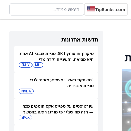
TipRanks.com
חדשות אחרונות
מיקרון או SK hynix: מניית שבבי AI אחת
היא מציאה, והשנייה יקרה מדי
SKHY
MU
"משחקת באש": משקיע מזהיר לגבי
מניית אנבידיה
NVDA
שורטיסטים על ספייס אקס חוטפים מכה
— הנה מה שג'יי פי מורגן רואה בהמשך
SPCX