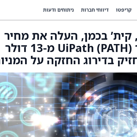
קריפטו
דיווחי חברות
ניתוחים ודעות
נליסט BMO Capital, קית’ בכמן, העלה את מחיר
היעד של הפירמה עבור UiPath (PATH) מ-13 דולר