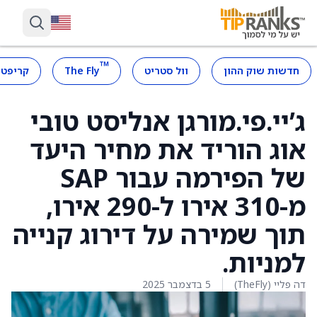
™
חדשות שוק ההון
וול סטריט
The Fly
קריפטו
ג’יי.פי.מורגן אנליסט טובי
אוג הוריד את מחיר היעד
של הפירמה עבור SAP
מ-310 אירו ל-290 אירו,
תוך שמירה על דירוג קנייה
למניות.
דה פליי (TheFly)
5 בדצמבר 2025