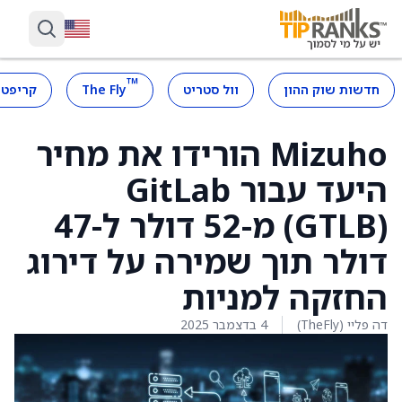
™
חדשות שוק ההון
וול סטריט
The Fly
קריפטו
Mizuho הורידו את מחיר
היעד עבור GitLab
(GTLB) מ-52 דולר ל-47
דולר תוך שמירה על דירוג
החזקה למניות
דה פליי (TheFly)
4 בדצמבר 2025