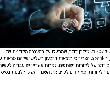
החברה גם מדווחת על הכנסות ברבעון השלישי של 219.07 מיליון דולר, שהתעלו על ההערכה הקודמת של
209.56 מיליון דולר. רורי ריד, נשיא ומנכ”ל Sprinklr (CXM), הצהיר כי תוצאות הרבעון השלישי שלהם מראות
תר של לקוחות ושותפים. למרות שעדיין יש עבודה לעשות
 הלקוחות וממוקדים לסיים את השנה חזק כדי לבנות בסיס