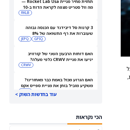
תחזית מחיר מניית Rocket Lab Usa —
מה וול סטריט מצפה לקראת הדוח ב-10
באוגוסט
RKLB
3 קרנות סל דיבידנד עם הכנסה גבוהה
שעוברות את רף התשואה של 8%
JEPQ
GPIQ
האם דוחות הרבעון השני של קורוויב
יניעו את מניית CRWV כלפי מעלה?
CRWV
 על
,
האם הגרוע מכול באמת כבר מאחורינו?
משקיע מוביל בוחן את מניית ספייס אקס
SPCX
עוד בחדשות השוק >
מיקרון או SK hynix: מניית שבבי AI אחת
היא מציאה, והשנייה יקרה מדי
הכי נקראות
SKHY
MU