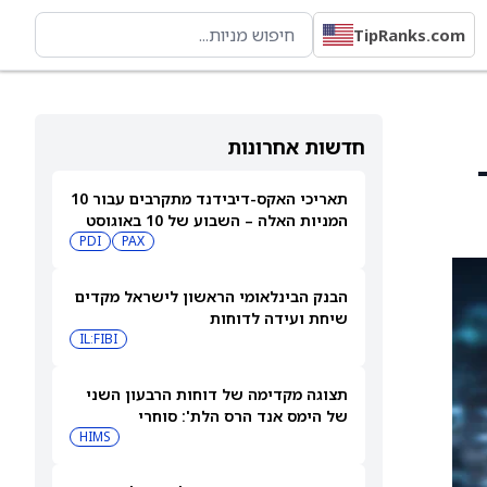
TipRanks.com
חדשות אחרונות
תאריכי האקס-דיבידנד מתקרבים עבור 10
המניות האלה – השבוע של 10 באוגוסט
PDI
PAX
2026
הבנק הבינלאומי הראשון לישראל מקדים
שיחת ועידה לדוחות
IL:FIBI
תצוגה מקדימה של דוחות הרבעון השני
של הימס אנד הרס הלת': סוחרי
האופציות נערכים לתנועה של 14.5%
HIMS
במניית HIMS