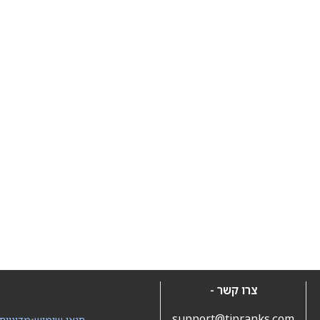
צרו קשר -
support@tipranks.com
תנאי שימוש
•
מדיניות