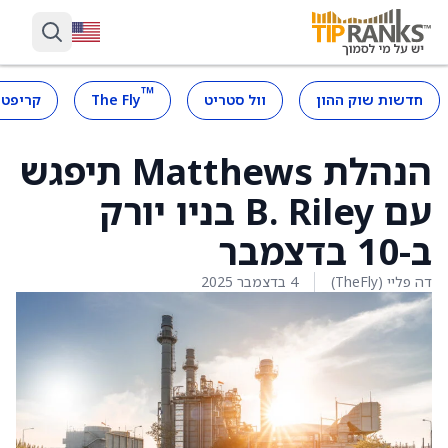
™
חדשות שוק ההון
וול סטריט
The Fly
קריפטו
הנהלת Matthews תיפגש
עם B. Riley בניו יורק
ב-10 בדצמבר
דה פליי (TheFly)
4 בדצמבר 2025