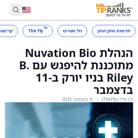
™
חדשות שוק ההון
וול סטריט
The Fly
קריפטו
הנהלת Nuvation Bio
מתוכננת להיפגש עם B.
Riley בניו יורק ב-11
בדצמבר
דה פליי (TheFly)
4 בדצמבר 2025