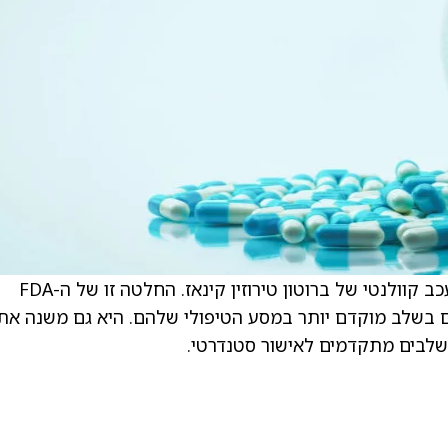
מטופלים אלו חייבים להיות מטופלים בעבר במעכב קוולנטי של ברוטון טירוזין קינאז. החלטה זו של ה-FDA
Jaypirca לכלול מטופלים בשלב מוקדם יותר במסע הטיפולי שלהם. היא גם משנה את