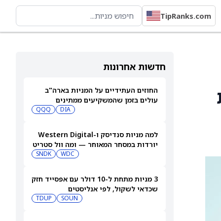
TipRanks.com
חדשות אחרונות
החוזים העתידיים על המניות בארה"ב
עולים בזמן שהמשקיעים ממתינים
לדוחות נוספים
DIA
QQQ
למה מניות סנדיסק ו-Western Digital
יורדות במסחר המאוחר — ומה וול סטריט
צופה בהמשך
WDC
SNDK
3 מניות מתחת ל-10 דולר עם אפסייד חזק
שכדאי לשקול, לפי אנליסטים
TDUP
SOUN