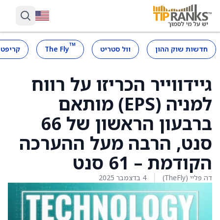
™
חדשות שוק ההון
וול סטריט
The Fly
קריפטו
גיידווייר הכריזו על רווח
למניה (EPS) מותאם
ברבעון הראשון של 66
סנט, הרבה מעל ההערכה
הקודמת – 61 סנט
דה פליי (TheFly)
4 בדצמבר 2025