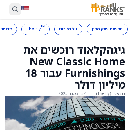
™
חדשות שוק ההון
וול סטריט
The Fly
קריפטו
גיגהקלאוד רוכשים את
New Classic Home
Furnishings עבור 18
מיליון דולר
דה פליי (TheFly)
4 בדצמבר 2025