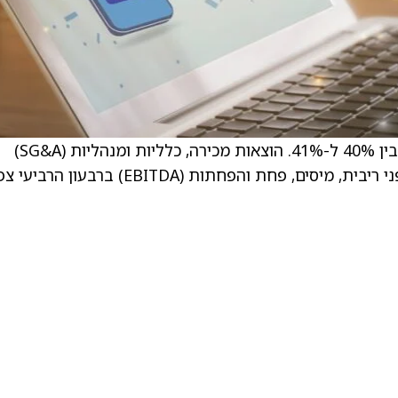
שולי הרווח הגולמי לרבעון הרביעי צפויים להיות בין 40% ל-41%. הוצאות מכירה, כלליות ומנהליות (SG&A)
צפויות להיות בסביבות 82 מיליון דולר. הרווח לפני ריבית, מיסים, פחת והפחתות (EBITDA) ברבעון הר