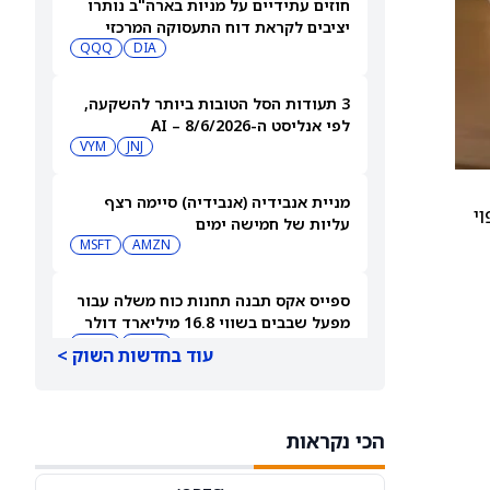
חוזים עתידיים על מניות בארה"ב נותרו
יציבים לקראת דוח התעסוקה המרכזי
QQQ
DIA
3 תעודות הסל הטובות ביותר להשקעה,
לפי אנליסט ה-AI – 8/6/2026
VYM
JNJ
מניית אנבידיה (אנבידיה) סיימה רצף
ביעי צפוי
עליות של חמישה ימים
MSFT
AMZN
ספייס אקס תבנה תחנות כוח משלה עבור
מפעל שבבים בשווי 16.8 מיליארד דולר
SPCX
INTC
עוד בחדשות השוק >
חדשות מיזוגים ורכישות: אדוונסד מיקרו
דיווייסז רוכשת את Taalas כדי לחזק את
הכי נקראות
מהלך ה-AI inference שלה
AMD