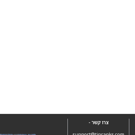
צרו קשר -
support@tipranks.com
תנאי שימוש
•
מדיניות