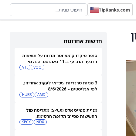
TipRanks.com
ן
חדשות אחרונות
סופר מיקרו קומפיוטר תדווח על תוצאות
הרבעון הרביעי ב-11 באוגוסט. הנה מי
מחזיק במניית SMCI
VOO
VTI
3 מניות טרנדיות שכדאי לעקוב אחריהן,
לפי אנליסטים – 8/6/2026
HUBS
AMD
מניית ספייס אקס (SPCX) מתריסה מול
החששות מסיום תקופת החסימה,
ומטפסת לאחר שחרור 911 מיליון מניות
NDX
SPCX