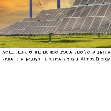
ון הרביעי של שנת הכספים שפורסם בחודש שעבר. גבריאל
מורין מעדכן את המשקיעים כי ערכה הבסיסי של Atmos Energy וביצועיה הפיננסיים חזקים, אך ערך המניה