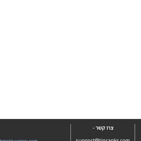
צרו קשר -
support@tipranks.com
תנאי שימוש
•
מדיניות