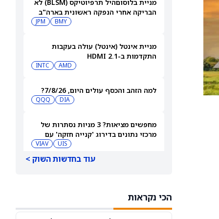
מניית בלוסוםהיל תרפיוטיקס (BLSM) לא
הבריקה אחרי הנפקה ראשונית בארה"ב
בהיקף של 150 מיליון דולר
BMY
JPM
מניית אינטל (אינטל) עולה בעקבות
התקדמות ב-HDMI 2.1
INTC
AMD
למה הזהב והכסף עולים היום, 7/8/26?
QQQ
DIA
מחפשים מציאות? 3 מניות נסתרות של
מרכזי נתונים בדירוג 'קנייה חזקה' עם
אפסייד של יותר מ-40%, 7/8/26
UIS
VIAV
עוד בחדשות השוק >
סדקים חדשים ב-737 MAX לא מאטים את
מניית בואינג (NYSE:BA)
GE
BA
הכי נקראות
מניית ג'רזי מייק'ס סאבס (JMKE) ממשיכה