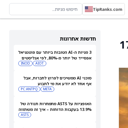
TipRanks.com
חדשות אחרונות
Atm) ל-180 דולר מ-170
3 מניות ה-AI הטובות ביותר עם פוטנציאל
אפסייד של יותר מ-80%, לפי אנליסטים
INOD
AIOT
סוכני AI ממשיכים לפרוץ לחברות, אבל
אף אחד לא יודע את מי לתבוע
PC:ANTPQ
META
האופציות על ASTS מתמחרות תנודה של
13.9% בעקבות הדוחות – איך זה משתווה
להיסטוריה?
ASTS