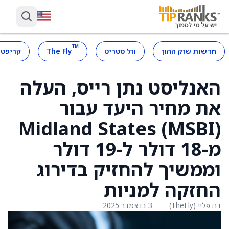
™
חדשות שוק ההון
וול סטריט
The Fly
קריפטו
האנליסט נתן רייס, העלה
את מחיר היעד עבור
Midland States (MSBI)
מ-18 דולר ל-19 דולר
וממשיך להחזיק בדירוג
החזקה למניות
דה פליי (TheFly)
3 בדצמבר 2025