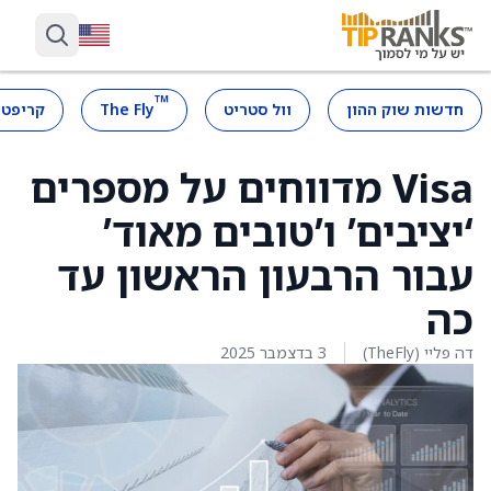
™
חדשות שוק ההון
וול סטריט
The Fly
קריפטו
Visa מדווחים על מספרים
‘יציבים’ ו’טובים מאוד’
עבור הרבעון הראשון עד
כה
דה פליי (TheFly)
3 בדצמבר 2025