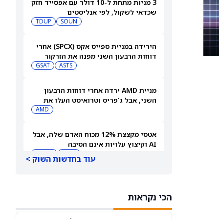
3 מניות מתחת ל-10 דולר עם אפסייד חזק
שכדאי לשקול, לפי אנליסטים
TDUP
SOUN
הירידה במניית ספייס אקס (SPCX) אחרי
דוחות הרבעון השני מפנה את הזרקור
ASTS
לקרנות סל חלל עם חשיפה גבוהה
GSAT
מניית AMD ירדה אחרי דוחות הרבעון
השני, אבל ג'פריס וטרואיסט העלו את
מחירי היעד. הנה הסיבה
AMD
אטסי מקצצת 12% מכוח האדם שלה, אבל
AI וקיצוץ עלויות אינם הסיבה
AMZN
WMT
עוד בחדשות השוק >
"שאפתנות מגיעה עם מחיר", מזהיר
אנליסט וולס פרגו לאחר שהוריד את
הכי נקראות
NVDA
מחיר היעד למניית אנבידיה (אנבידיה)
SPCX