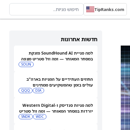
TipRanks.com
חדשות אחרונות
למה מניית SoundHound AI מזנקת
במסחר המאוחר — ומה וול סטריט מצפה
שיקרה בהמשך
SOUN
החוזים העתידיים על המניות בארה"ב
עולים בזמן שהמשקיעים ממתינים
לדוחות נוספים
DIA
QQQ
למה מניות סנדיסק ו-Western Digital
יורדות במסחר המאוחר — ומה וול סטריט
צופה בהמשך
WDC
SNDK