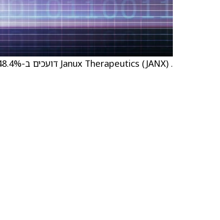
. Janux Therapeutics (JANX) דועכים ב-48.4%, או ב-16.46$, ל-17.52$.