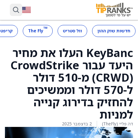
™
חדשות שוק ההון
וול סטריט
The Fly
קריפטו
KeyBanc העלו את מחיר
היעד עבור CrowdStrike
(CRWD) מ-510 דולר
ל-570 דולר וממשיכים
להחזיק בדירוג קנייה
למניות
דה פליי (TheFly)
2 בדצמבר 2025