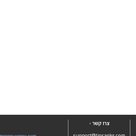
צרו קשר -
support@tipranks.com
תנאי שימוש
•
מדיניות