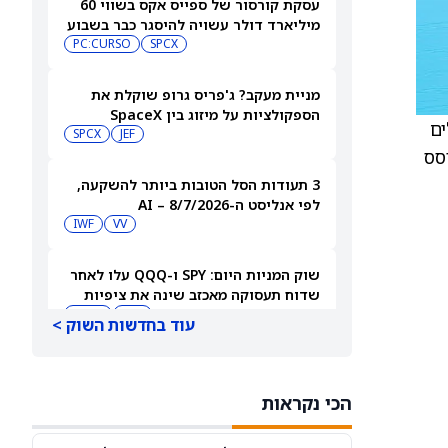
עסקת קורסור של ספייס אקס בשווי 60
מיליארד דולר עשויה להיסגר כבר בשבוע
הבא… אבל המותג Cursor עלול להיעלם
SPCX
PC:CURSO
מניית מעקב? ג'פריס גרופ שוקלת את
הספקולציות על מיזוג בין SpaceX
עלים
לטסלה
JEF
SPCX
יקה ובזיהוי של סרטן השד. Breast Suite מבוסס
3 תעודות הסל הטובות ביותר להשקעה,
לפי אנליסט ה-AI – 8/7/2026
IWF
VV
שוק המניות היום: SPY ו-QQQ עלו לאחר
שדוח תעסוקה מאכזב שינה את ציפיות
הריבית
DIA
QQQ
עוד בחדשות השוק >
מניות מחשוב קוונטי מזנקות כשוושינגטון
בוחנת הגדלת המימון ב-68%
הכי נקראות
QBTS
IONQ