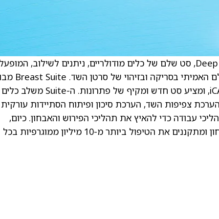
. DeepHealth הציגו את DeepHealth Breast Suite, סט שלם של כלים מודולריים, ניתנים לשילוב, המופ
על ידי AI, שנועדו לענות על צרכים קליניים בעולם האמיתי בסר
על חדשנות אורגנית וטכנולוגיות משולבות מ-iCAD, ומציע סט חדש ומקיף של פתרונות. ה-Suite משלב כלים
 AI לזיהוי סרטן השד, הערכת צפיפות השד, הערכת סיכון ופיתוח הסתיידות עורקית
הליכי עבודה כדי להאיץ את תהליכי הפירוש והאבחון. כיום,
חלקים מ-Breast Suite משפרים את דיוק האבחון ומתקננים את הטיפול ביותר מ-10 מיליון ממוגרפיות בכל