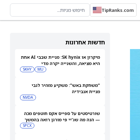
TipRanks.com
חדשות אחרונות
מיקרון או SK hynix: מניית שבבי AI אחת
היא מציאה, והשנייה יקרה מדי
SKHY
MU
"משחקת באש": משקיע מזהיר לגבי
מניית אנבידיה
NVDA
שורטיסטים על ספייס אקס חוטפים מכה
— הנה מה שג'יי פי מורגן רואה בהמשך
SPCX