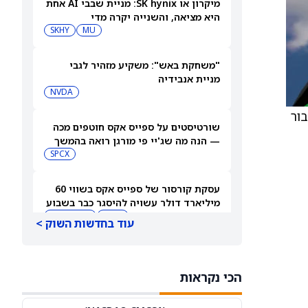
מיקרון או SK hynix: מניית שבבי AI אחת
היא מציאה, והשנייה יקרה מדי
SKHY
MU
"משחקת באש": משקיע מזהיר לגבי
מניית אנבידיה
NVDA
ים עבור
שורטיסטים על ספייס אקס חוטפים מכה
— הנה מה שג'יי פי מורגן רואה בהמשך
SPCX
עסקת קורסור של ספייס אקס בשווי 60
מיליארד דולר עשויה להיסגר כבר בשבוע
הבא… אבל המותג Cursor עלול להיעלם
SPCX
PC:CURSO
עוד בחדשות השוק >
מניית מעקב? ג'פריס גרופ שוקלת את
הספקולציות על מיזוג בין SpaceX
הכי נקראות
לטסלה
JEF
SPCX