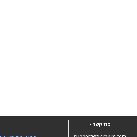
צרו קשר -
support@tipranks.com
תנאי שימוש
•
מדיניות