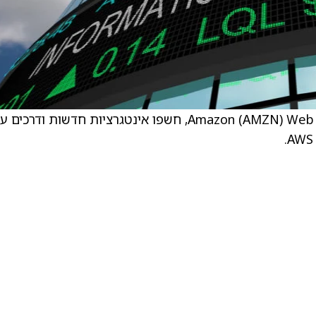
. CrowdStrike (CRWD), בשיתוף עם Amazon (AMZN) Web Services, חשפו אינטגרציות חדשות ודרכ