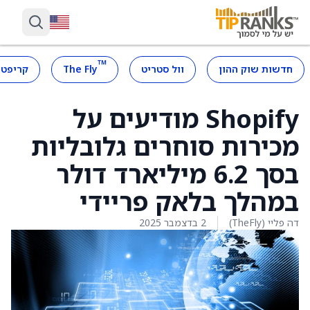
™
חדשות שוק ההון
וול סטריט
The Fly
קריפטו
Shopify מודיעים על
מכירות סוחרים גלובליות
בסך 6.2 מיליארד דולר
במהלך בלאק פריידי
דה פליי (TheFly)
2 בדצמבר 2025