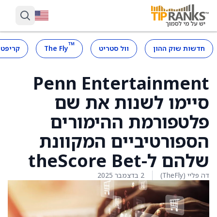
™
חדשות שוק ההון
וול סטריט
The Fly
קריפטו
Penn Entertainment
סיימו לשנות את שם
פלטפורמת ההימורים
הספורטיביים המקוונת
שלהם ל-theScore Bet
דה פליי (TheFly)
2 בדצמבר 2025