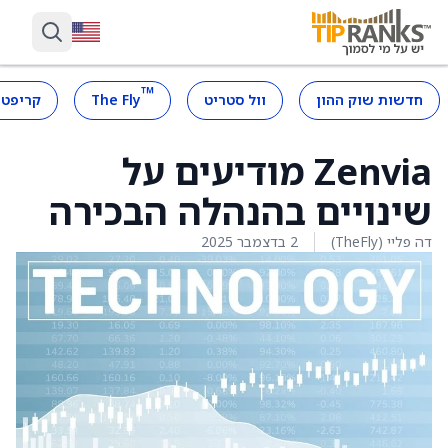
™
חדשות שוק ההון
וול סטריט
The Fly
קריפטו
Zenvia מודיעים על
שינויים בהנהלה הבכירה
דה פליי (TheFly)
2 בדצמבר 2025