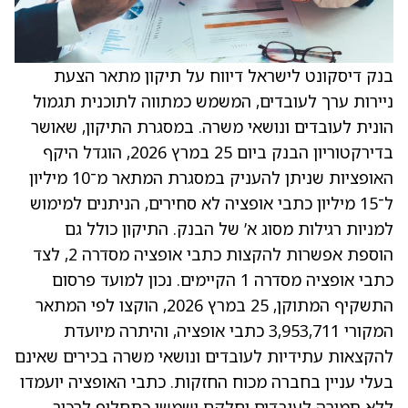
בנק דיסקונט לישראל דיווח על תיקון מתאר הצעת
ניירות ערך לעובדים, המשמש כמתווה לתוכנית תגמול
הונית לעובדים ונושאי משרה. במסגרת התיקון, שאושר
בדירקטוריון הבנק ביום 25 במרץ 2026, הוגדל היקף
האופציות שניתן להעניק במסגרת המתאר מ־10 מיליון
ל־15 מיליון כתבי אופציה לא סחירים, הניתנים למימוש
למניות רגילות מסוג א’ של הבנק. התיקון כולל גם
הוספת אפשרות להקצות כתבי אופציה מסדרה 2, לצד
כתבי אופציה מסדרה 1 הקיימים. נכון למועד פרסום
התשקיף המתוקן, 25 במרץ 2026, הוקצו לפי המתאר
המקורי 3,953,711 כתבי אופציה, והיתרה מיועדת
להקצאות עתידיות לעובדים ונושאי משרה בכירים שאינם
בעלי עניין בחברה מכוח החזקות. כתבי האופציה יועמדו
ללא תמורה לעובדים וחלקם ישמשו כתחליף לרכיב