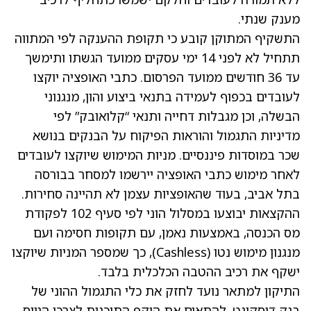
מענק שנתי.
התשקיף המתוקן קובע כי תקופת ההענקה לפי המתווה
תתחיל לא לפני 14 ימי עסקים ממועד הגשתו ותימשך
עד 36 חודשים ממועד הפרסום. כתבי האופציה יוקצו
לעובדים בכפוף לעמידה בתנאי ביצוע והון, מנגנוני
הבשלה, וכן מגבלות דחייה ותנאי “קלואובק” לפי
מדיניות התגמול והוראות הפיקוח על הבנקים בנושא
שכר במוסדות פיננסיים. מניות המימוש שיוקצו לעובדים
לאחר מימוש כתבי האופציה יירשמו למסחר בבורסה
בתל אביב, בעוד שהאופציות עצמן לא תהיינה סחירות.
ההקצאות יבוצעו במסלול הוני לפי סעיף 102 לפקודת
מס הכנסה, באמצעות נאמן, עם תקופות חסימה ועם
מנגנון מימוש נטו (Cashless), כך שמספר המניות שיוקצו
ישקף את רכיב ההטבה הכלכלית בלבד.
התיקון למתאר נועד לחזק את כלי התגמול ההוני של
בנק דיסקונט, להתאים את היקף התוכנית לצרכי הגיוס