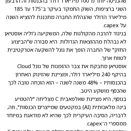
שהכניסה יותר מ־100 מיליארד דולר בהכנסות זה הרבעון
השני ברציפות, השוק התמקד בעיקר ב־175 עד 185
מיליארד הדולר שהנהלת החברה מתכננת להוציא השנה
על capex.
בניגוד להרבה מהקולגות שלה, המשקיעה ג'וליה אוסטיאן
לא נבהלת מההוצאות הגדולות. היא סבורה ש"הביצוע
החזק" של החברה הופך את גוגל להשקעה אטרקטיבית
לטווח ארוך.
אוסטיאן מחבקת את צבר ההזמנות של גוגל Cloud
בהיקף 240 מיליארד דולר, ומציינת שהזינוק האחרון
בהכנסותיו – 48% משנה לשנה – הוא הוכחה טובה לכך
שהכסף מושקע היטב.
בנוסף, היא מציינת שאלפאבית C מצליחה "להטמיע
בינה מלאכותית (AI) במקטעים שמייצרים הכנסות", וזה,
לדבריה, הסיבה העיקרית לכך שהיא לא מודאגת במיוחד
ממספרי ה־capex.