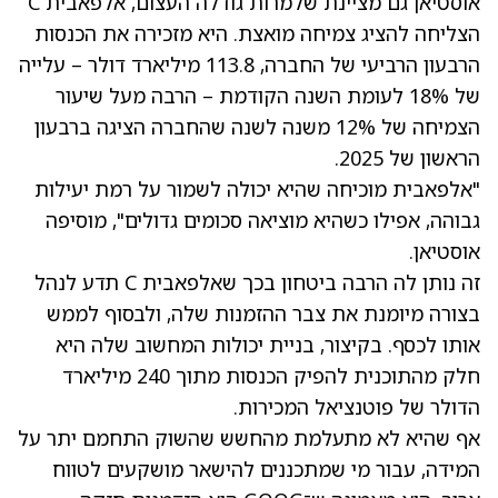
אוסטיאן גם מציינת שלמרות גודלה העצום, אלפאבית C
הצליחה להציג צמיחה מואצת. היא מזכירה את הכנסות
הרבעון הרביעי של החברה, 113.8 מיליארד דולר – עלייה
של 18% לעומת השנה הקודמת – הרבה מעל שיעור
הצמיחה של 12% משנה לשנה שהחברה הציגה ברבעון
הראשון של 2025.
"אלפאבית מוכיחה שהיא יכולה לשמור על רמת יעילות
גבוהה, אפילו כשהיא מוציאה סכומים גדולים", מוסיפה
אוסטיאן.
זה נותן לה הרבה ביטחון בכך שאלפאבית C תדע לנהל
בצורה מיומנת את צבר ההזמנות שלה, ולבסוף לממש
אותו לכסף. בקיצור, בניית יכולות המחשוב שלה היא
חלק מהתוכנית להפיק הכנסות מתוך 240 מיליארד
הדולר של פוטנציאל המכירות.
אף שהיא לא מתעלמת מהחשש שהשוק התחמם יתר על
המידה, עבור מי שמתכננים להישאר מושקעים לטווח