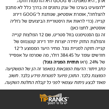
ארוך, היא מאמינה ש־GOOG היא הזדמנות חזקה.
"להמעיט בערכו של ענק נתונים זה בדרך כלל לא מתכון
להצלחה", אומרת אוסטיאן, שנותנת ל־GOOG דירוג
קנייה. (כדי לראות את היסטוריית הביצועים של ג'וליה
אוסטיאן, לחצו כאן)
זה גם הסנטימנט בוול סטריט, שם 12 המלצות קנייה
והמלצת החזק יחידה יוצרות יחד דירוג קונצנזוס של
קנייה חזקה למניית גוגל. מחיר היעד הממוצע ל־12
חודשים עומד על 384.45 דולר, מה שמרמז על אפסייד
של 24%. (ראו
תחזית המניה גוגל
)
כתב ויתור: הדעות המובאות במאמר זה הן של המשקיעה
המוצגת בלבד. התוכן מיועד למטרות מידע בלבד. חשוב
מאוד לבצע ניתוח עצמאי לפני כל קבלת החלטת השקעה.