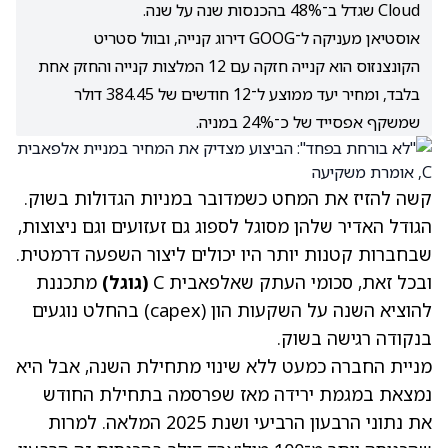
Cloud שגדל ב־48% בהכנסות שנה על שנה.
אוסטיאן מעניקה ל־GOOG דירוג קנייה, ובוול סטריט
הקונצנזוס הוא קנייה חזקה עם 12 המלצות קנייה והחזק אחת
בלבד, ומחיר יעד ממוצע ל־12 חודשים של 384.45 דולר
שמשקף אפסייד של כ־24% במניה.
קשה להזיז את המחט כשמדובר במניות הגדולות בשוק.
הגודל האדיר שלהן מסוגל לספוג גם זעזועים וגם ניצוצות,
שבחברות קטנות יותר היו יכולים ליצור השפעה דרמטית.
ובכל זאת, סכומי העתק שאלפאבית C
(
גוגל
)
מתכננת
להוציא השנה על השקעות הון (capex) בהחלט נוגעים
בנקודה רגישה בשוק.
מניית החברה כמעט ללא שינוי מתחילת השנה, אבל היא
נמצאת במגמת ירידה מאז שפרסמה בתחילת החודש
את נתוני הרבעון הרביעי ושנת 2025 המלאה. למרות