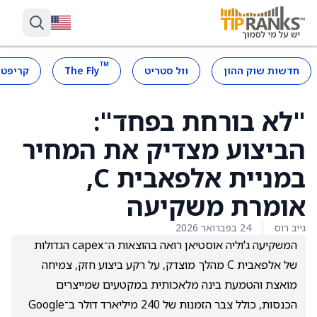
™
חדשות שוק ההון
וול סטריט
The Fly
קריפטו
"לא בורחת בפחד":
הביצוע מצדיק את המחיר
במניית אלפאבית C,
אומרת משקיעה
גייב רוס
24 בפברואר 2026
המשקיעה ג'וליה אוסטיאן רואה בהוצאות ה־capex הגדולות
של אלפאבית C מהלך מוצדק, על רקע ביצוע חזק, צמיחה
מואצת והטמעת בינה מלאכותית במקטעים שמייצרים
הכנסות, כולל צבר הזמנות של 240 מיליארד דולר ב־Google