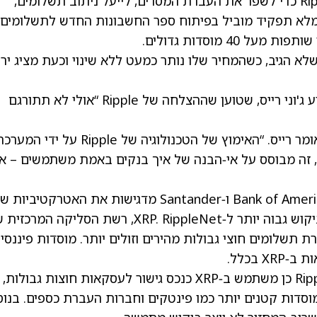
עצמו. במקום זאת, הוא ישתמש בתוכנה של Ripple כדי לשפר את העברת המסרים, לייעל ניתוב תשלומים,
 ממלא תפקיד מוביל בפיתוח ספר החשבונות החדש לתשלומים
ה, טוקן ה‑XRP של Ripple כמעט שלא הגיב, כשהמחיר שלו נותר כמעט ללא שינוי וכעת מציג י
התגובה המתונה כנראה לא מפתיעה את המשקיע ג'וני רייס, שטוען שההצלחה של Ripple “אולי לא תתורגם
“תזה חיובית (bull case) תמיד הייתה פשוטה,” אומר רייס. “האימוץ של הטכנולוגיה של Ripple על ידי ה
 הביקוש ל‑XRP. אבל לדעתי, זה מבוסס על אי‑הבנה של איך בנקים באמת משתמשים – א
השותפויות של Ripple עם בנקים גדולים כמו Bank of America ו‑Santander מדגישות את האטרקטיביות
הטכנולוגיה שלה, אבל זה לא בהכרח מתורגם לביקוש גבוה יותר ל‑XRP. RippleNet, רשת הסליקה המ
לומים חוצי גבולות מהירים וזולים יותר. מוסדות פיננסיי
 בכלל.
שירות ה‑On-Demand Liquidity (ODL) של Ripple כן משתמש ב‑XRP כנכס גישור לעסקאות חוצות גבולות,
דות קטנים יותר כמו פינטקים וחברות העברת כספים. בנוס