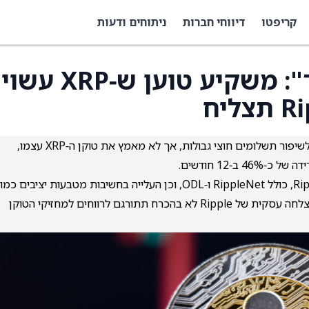
קריפטו
דיווחי חברות
ניתוחים ודעות
"זה אפילו יכול להחמיר": משקיע טוען ש‑XRP עשוי
דויטשה בנק ישלב את תשתית התשלומים של Ripple לשיפור תשלומים חוצי גבולות, אך לא מאמץ את טוקן ה‑XRP עצמו,
לפי המשקיע ג'וני רייס, השימוש של בנקים במוצרי Ripple, כולל RippleNet ו‑ODL, וכן העלייה בחשיבות מטבעות יציבים כמו
RLUSD, עלולים להגביל את הביקוש ל‑XRP כך שגם הצלחה עסקית של Ripple לא בהכרח תתורגם לרווחים למחזיקי הטוקן