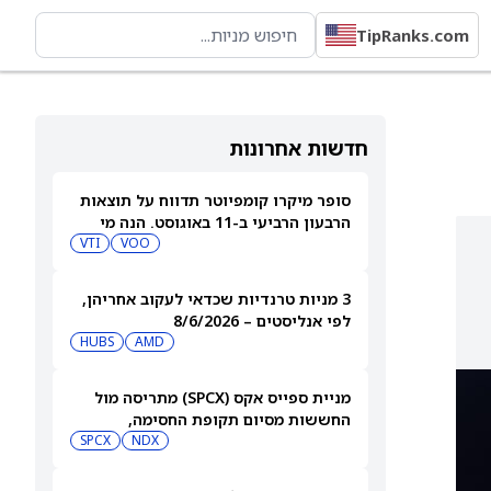
TipRanks.com
חדשות אחרונות
סופר מיקרו קומפיוטר תדווח על תוצאות
הרבעון הרביעי ב-11 באוגוסט. הנה מי
מחזיק במניית SMCI
VOO
VTI
3 מניות טרנדיות שכדאי לעקוב אחריהן,
לפי אנליסטים – 8/6/2026
HUBS
AMD
מניית ספייס אקס (SPCX) מתריסה מול
החששות מסיום תקופת החסימה,
ומטפסת לאחר שחרור 911 מיליון מניות
NDX
SPCX