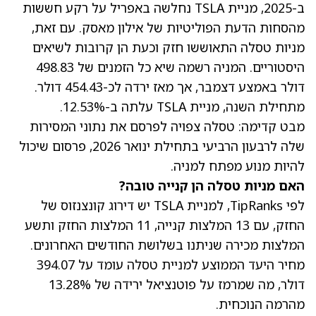
ב-2025, מניית TSLA נחלשה באפריל על רקע חששות
מהסחות הדעת הפוליטיות של אילון מאסק. עם זאת,
מניות טסלה התאוששו חזק וכעת הן קרובות לשיאים
היסטוריים. המניה רשמה שיא כל הזמנים של 498.83
דולר באמצע דצמבר, אך מאז ירדה לכ-454.43 דולר.
מתחילת השנה, מניית TSLA עלתה ב-12.53%.
מבט קדימה: טסלה צפויה לפרסם את נתוני המסירות
שלה לרבעון הרביעי בתחילת ינואר 2026, פרסום שיכול
להיות מנוע מפתח למניה.
האם מניות טסלה הן קנייה טובה?
לפי TipRanks, למניית
TSLA
יש דירוג קונצנזוס של
החזק, עם 13 המלצות קנייה, 11 המלצות החזק ותשע
המלצות מכירה שניתנו בשלושת החודשים האחרונים.
מחיר היעד
הממוצע למניית טסלה עומד על 394.07
דולר, מה שמרמז על פוטנציאל ירידה של 13.28%
מהרמה הנוכחית.