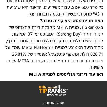
הגדולים האלה ייכשל, הוא עלול למשוך איתו למטה את
כל מדד S&P 500. עבור משקיעים, הדאגה היא ש"בועת
ה-AI" מרוכזת עכשיו רק בכמה חברות ענק.
האם מניית מטא היא קנייה טובה?
ב-TipRanks,
מניית META
מקבלת דירוג קונצנזוס של
קנייה חזקה (Strong Buy), המבוסס על 37 המלצות
קנייה, שש המלצות החזק, והמלצת מכירה אחת. בנוסף,
מחיר היעד הממוצע למניית Meta Platforms
עומד על
828.71 דולר, ומשקף פוטנציאל אפסייד של 25.81%
מהרמות הנוכחיות. מתחילת השנה, מניית META עלתה
ב-13%.
ראו עוד דירוגי אנליסטים למניית META
חפשו אותנו -