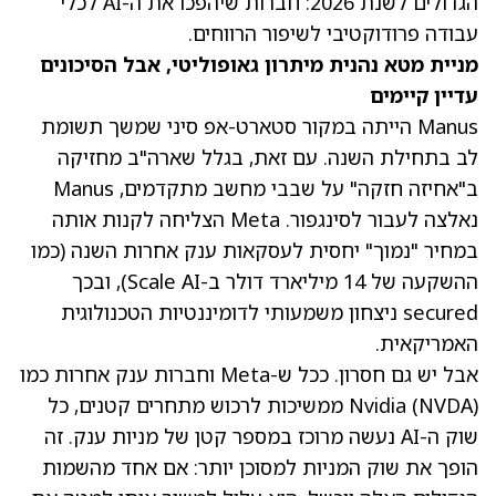
הגדולים לשנת 2026: חברות שיהפכו את ה-AI לכלי
עבודה פרודוקטיבי לשיפור הרווחים.
מניית מטא נהנית מיתרון גאופוליטי, אבל הסיכונים
עדיין קיימים
Manus הייתה במקור סטארט-אפ סיני שמשך תשומת
לב בתחילת השנה. עם זאת, בגלל שארה"ב מחזיקה
ב"אחיזה חזקה" על שבבי מחשב מתקדמים, Manus
נאלצה לעבור לסינגפור. Meta הצליחה לקנות אותה
במחיר "נמוך" יחסית לעסקאות ענק אחרות השנה (כמו
ההשקעה של 14 מיליארד דולר ב-Scale AI), ובכך
secured ניצחון משמעותי לדומיננטיות הטכנולוגית
האמריקאית.
אבל יש גם חסרון. ככל ש-Meta וחברות ענק אחרות כמו
(NVDA)
Nvidia
ממשיכות לרכוש מתחרים קטנים, כל
שוק ה-AI נעשה מרוכז במספר קטן של מניות ענק. זה
הופך את שוק המניות למסוכן יותר: אם אחד מהשמות