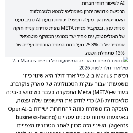
AI לשיפור רווחי חברות.
הרכישה מדגישה יתרון גאופוליטי למטא ולטכנולוגיה
האמריקאית אך מעלה חשש לריכוזיות ובועת AI סביב מעט
מניות ענק, ובמקביל מניית META נהנית מדירוג קנייה חזקה
של האנליסטים, עם מחיר יעד ממוצע המשקף פוטנציאל
אפסייד של כ-25.8% מעל רמת המחיר הנוכחית ועלייה של
13% מתחילת השנה.
רכישת Manus ב-2 מיליארד דולר היא שינוי כיוון
משמעותי עבור ענקית הטכנולוגיה של מארק צוקרברג.
בעוד ש-
(META)
Meta התמקדה בעבר בשימוש ב-בינה
מלאכותית (AI) כדי לחזק את היישומים שלה עצמה,
העסקה הזו משדרת כוונה להתחרות ישירות ב-OpenAI
באמצעות פיתוח סוכנים עסקיים (business-facing
agents). השינוי הזה מכוון לאחד הטרנדים הצפויים