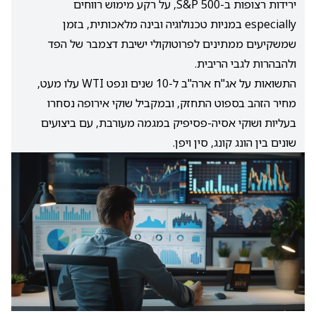
ירידות רצופות ב-S&P 500, על רקע מימוש רווחים
especially במניות טכנולוגיה ובינה מלאכותית, בזמן
שמשקיעים ממתינים לפרוטוקולי ישיבת דצמבר של הפד
ולהבהרות לגבי הריבית.
התשואות על אג"ח ארה"ב ל-10 שנים ונפט WTI עלו מעט,
מחיר הזהב בספוט התחזק, ובמקביל שוקי אירופה נסחרו
בעליות ושוקי אסיה-פסיפיק במגמה מעורבת, עם ביצועים
שונים בין הונג קונג, סין ויפן.