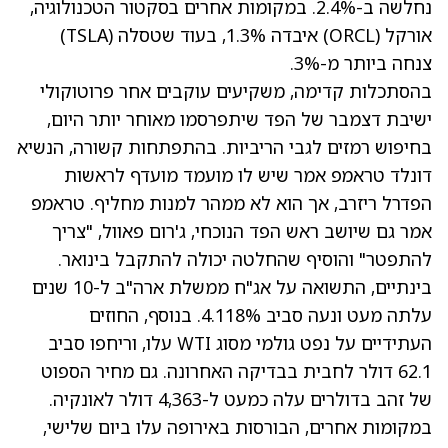
נחלשה ב-2.4%. במקומות אחרים בסקטור הטכנולוגיה,
אורקל
(ORCL)
איבדה 1.3%, בעוד שטסלה
(TSLA)
צנחה ביותר מ-3%.
בהסתכלות קדימה, משקיעים עוקבים אחר פרוטוקולי
ישיבת דצמבר של הפד שיתפרסמו מאוחר יותר היום,
בחיפוש רמזים לגבי הריביות. בהתפתחות קשורה, הנשיא
דונלד טראמפ
אמר שיש לו מועמד מועדף לראשות
הפדרל ריזרב, אך הוא לא ממהר למנות מחליף.
טראמפ
אמר גם שיושב ראש הפד הנוכחי, ג'רום פאוול, "צריך
להתפטר" והוסיף שהחלטה יכולה להתקבל בינואר.
בינתיים, התשואה על אג"ח ממשלת ארה"ב ל-10 שנים
עלתה מעט ונעה סביב 4.118%. בנוסף, החוזים
העתידיים על נפט גולמי מסוג WTI עלו, וריחפו סביב
62.1 דולר לחבית בבדיקה האחרונה. גם מחיר הספוט
של זהב בדולרים עלה כמעט ל-4,363 דולר לאונקיה.
במקומות אחרים, הבורסות באירופה עלו ביום שלישי,