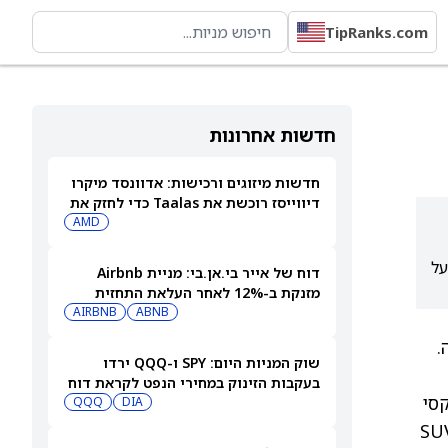
TipRanks.com
חדשות אחרונות
חדשות מיזוגים ורכישות: אדוונסד מיקרו
דיווייסז רוכשת את Taalas כדי לחזק את
מהלך ה-AI inference שלה
AMD
בב AI פנימי, בעוד RBC שמרה על
דוח של אייר בי.אן.בי: מניית Airbnb
מזנקת ב-12% לאחר העלאת התחזית
AIRBNB
ABNB
ה.
שוק המניות היום: SPY ו-QQQ ירדו
בעקבות הזינוק במחירי הנפט לקראת דוח
י רובוטקסי
התעסוקה המרכזי
DIA
QQQ
 מצפים לשיפור בסיכויי החברה עם השקת ה-SUV R2