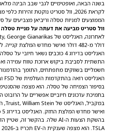
בשנה הבאה, ואופטימיים לגבי שבב הבינה מלאכותית (AI) הפני
הממוצעים למניות טסלה וריביאן מצביעים על סי
וול סטריט מביעה את דעתה על מניית טסלה
דולר מ-482 דולר ואישר מחדש המלצת קנ
התשתית לסביבת ביקוש ארוכת טווח עמידה ואטרקט
חשמליים בשווקים מתפתחים, התומך בהזדמנות
בתמיכת עדכונים חיוביים אפשריים על הרובוט ההומנואידי imus
וא
A