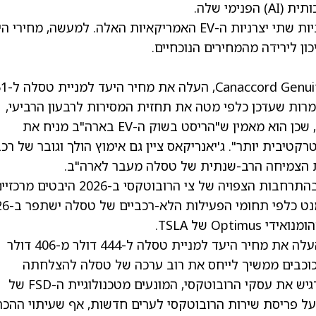
מי שלה.
לקראת 2026, וול סטריט נוקטת זהירות כלפי מניות שתי יצרניות ה-EV האמריקאיות האלה. למעשה, מחי
כון לירידה מהמחירים הנוכחיים.
לאחרונה, האנליסט של orge Gianarikas
ייה. למרות שעדכן כלפי מטה את תחזית המסירות לרבעון הרביעי,
האנליסט בדירוג 4 כוכבים נשאר חיובי על טסלה, שכן הוא מאמין ש"הריסט בשוק ה-EV בארה"ב מניח את
יבית יותר". ג'יאנריקאס ציין גם אימוץ הולך וגובר של רכ
 הצמיחה הרב-שנתית של טסלה מעבר לארה"ב.
האנליסט רואה בהתקדמות העולמית של FSD ובהתרחבות הצפויה של צי הרובוטקסי ב-2026 היבטים מ
Opt של TSLA.
במקביל, האנליסט של Truist, William Stein, העלה את מחיר היעד למניית טסלה ל-444 דולר מ-406 דולר
ישר מחדש המלצת החזק. האנליסט בדירוג 5 כוכבים ממשיך לייחס את רוב ערכה של טסלה להצלחתה
בהשקת הצעות ה-AI שלה. בהקשר זה, שטיין הדגיש את עסקי הרובוטקסי, המונעים מטכנולוגיית ה-FSD של
TSL. הוא מצפה שענקית ה-EV תכריז ב-2026 על פריסת שירות הרובוטקסי לערים חדשות, אף שעיתוי הה