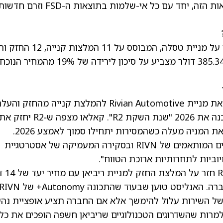
צפוי להיות בלתי צפוי. שטיין מצפה שחוסר הוודאות הזה, יחד עם כל אי-שלמות בתוצאות ה-FSD וזרם ח
בסך הכול, בוול סטריט יש דירוג החזק בקונצנזוס על מניית טסלה, המבוסס על
לאחרונה, האנליסט של Baird, Ben Kallo שדרג את מניית Rivian Automotive להמלצת קנייה מהחזק וה
את מחיר היעד ל-25 דולר מ-14 דולר, כשהוא מכנה את 2026 "שנת השקת R2". קאלאו מצפה ש‑R2 יחזק 
המותג של ריביאן ואת הביקוש למוצרים, וידחוף את המניה מעלה כשהמסירות יתחילו סמוך לאמצע 2026.
האנליסט בדירוג 4 כוכבים רואה בחשיפת השבבים המותאמים של RIVN ובסקירה המעמיקה של אסטרטגיית
במקביל, אנליסט ה- Narayan
בעקבות אירוע Autonomy and AI Day של החברה. האנליסט טוען שבעוד שהתכונה Autonomy+ של 
 של השירות עלול להימשך אלא אם החברה תציע אופציית נהי
דירוג 4 כוכבים הוסיף שלמרות שהשדרוגים הטכנולוגיים שריביאן חשפה הופכים את כל