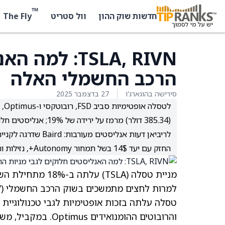
™
The Fly
חדשות שוק ההון
וול סטריט
TSLA, RIVN: 
הרכב החשמלי האלה
סירישה בהוגארג'ו
27 בדצמבר 2025
לט
(385.34 דולר) מרמז על ירידה של 19%; אנליסטים חלוקים בין קנייה (Canaccord: 551$) להחזק (Truist: 444$).
החזק עם יעד 14$ בשל תמחור Autonomy+, נזילות ורווחיות; המחיר היעד הממוצע (16.22$) מרמז על ירידה של 22.4%.
מניית טסלה
(TSLA)
עלתה ב-18% מתחילת השנה, בעוד שמניית ריביאן