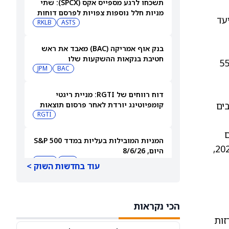
תשכחו לרגע מספייס אקס (SPCX): שתי
מניות חלל נוספות צפויות לפרסם דוחות
רי היעד
ב-10 באוגוסט
ASTS
RKLB
בנק אוף אמריקה (BAC) מאבד את ראש
חטיבת בנקאות ההשקעות שלו
Canaccord Genuity, Ge, העלה את מחיר היעד למניית טסלה ל-551
JPM
BAC
דוח רווחים של RGTI: מניית ריגטי
בים
קומפיוטינג יורדת לאחר פרסום תוצאות
הרבעון השני
RGTI
רכזיים
המניות המובילות בעליות במדד S&P 500
בסיפור הצמיחה של טסלה. הוא מצפה שהסנטימנט כלפי תחומי הפעילות הלא-רכביים של טסלה ישתפר ב-2026,
היום, 8/6/26
QQQ
DIA
עוד בחדשות השוק >
מניית פאראמונט סקיידנס
(NASDAQ:PSKY) מזנקת לאחר שעסקת
הכי נקראות
המיזוג קיבלה אישור בבריטניה
WBD
PSKY
כרזות