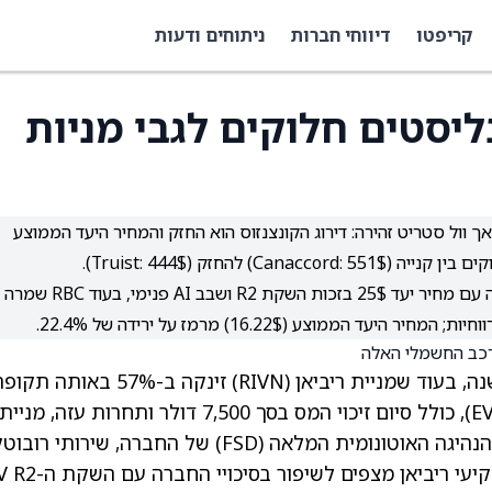
קריפטו
דיווחי חברות
ניתוחים ודעות
למה האנליסטים חלוקים לגבי מניות
סלה אופטימיות סביב FSD, רובוטקסי ו-Optimus, אך וול סטריט זהירה: דירוג הקונצנזוס הוא החזק והמחיר היעד הממוצע
לריביאן דעות אנליסטים מעורבות: Baird שדרגה לקנייה עם מחיר יעד 25$ בזכות השקת R2 וש
(RIVN)
זינקה ב-57% באותה תקופ
למרות לחצים מתמשכים בשוק הרכב החשמלי (EV), כולל סיום זיכוי המס בסך 7,500 דולר ותחרות עזה, מניית
טסלה עלתה בזכות אופטימיות לגבי טכנולוגיית הנהיגה האוטונומית המלאה (FSD) של החברה, שירות
והרובוטים ההומנואידים Optimus. במקביל, משקיעי ריביאן