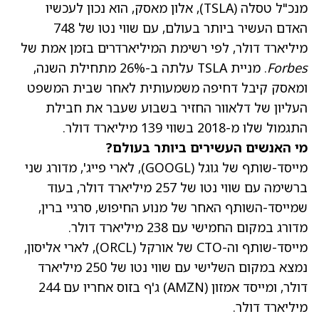
מנכ"ל טסלה
(TSLA)
, אלון מאסק, הוא נכון לעכשיו
האדם העשיר ביותר בעולם, עם שווי נטו של 748
מיליארד דולר, לפי רשימת המיליארדרים בזמן אמת של
Forbes
. מניית TSLA עלתה ב-26% מתחילת השנה,
ומאסק קיבל דחיפה משמעותית לאחר שבית המשפט
העליון של דלאוור החזיר בשבוע שעבר את חבילת
התגמול שלו מ-2018 בשווי 139 מיליארד דולר.
מי האנשים העשירים ביותר בעולם?
מייסד-שותף של גוגל
(GOOGL)
, לארי פייג', מדורג שני
ברשימה עם שווי נטו של 257 מיליארד דולר, בעוד
שמייסד-השותף האחר של מנוע החיפוש, סרגיי ברין,
מדורג במקום החמישי עם 238 מיליארד דולר.
מייסד-שותף וה-CTO של אורקל
(ORCL)
, לארי אליסון,
נמצא במקום השלישי עם שווי נטו של 250 מיליארד
דולר, ומייסד אמזון
(AMZN)
ג'ף בזוס אחריו עם 244
מיליארד דולר.