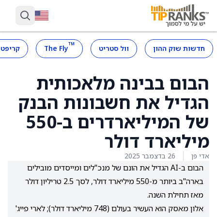
™
חדשות שוק ההון
וול סטריט
The Fly
קריפטו
הבום בבינה מלאכותית
הגדיל את חשבונות הבנק
של המיליארדרים ב-550
מיליארד דולר
אדי פן
26 בדצמבר 2025
הבום ב-AI הגדיל את הונם של מנכ"לים ומייסדים מובילים
בארה"ב ביותר מ-550 מיליארד דולר, לסך 2.5 טריליון דולר
מאז תחילת השנה.
אלון מאסק הוא העשיר בעולם (748 מיליארד דולר); לארי פייג'