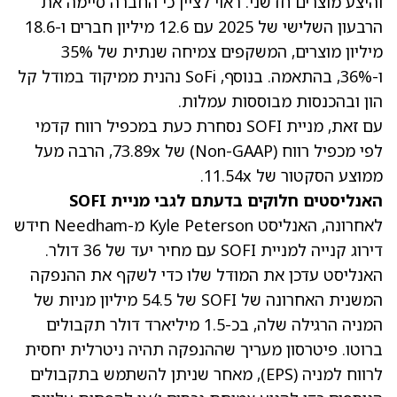
והיצע מוצרים חדשני. ראוי לציין כי החברה סיימה את
הרבעון השלישי של 2025 עם 12.6 מיליון חברים ו-18.6
מיליון מוצרים, המשקפים צמיחה שנתית של 35%
ו-36%, בהתאמה. בנוסף, SoFi נהנית ממיקוד במודל קל
הון ובהכנסות מבוססות עמלות.
עם זאת, מניית SOFI נסחרת כעת במכפיל רווח קדמי
לפי
מכפיל רווח (Non-GAAP)
של 73.89x, הרבה מעל
ממוצע הסקטור של 11.54x.
האנליסטים חלוקים בדעתם לגבי מניית SOFI
לאחרונה, האנליסט Kyle Peterson מ-Needham חידש
דירוג קנייה למניית SOFI עם מחיר יעד של 36 דולר.
האנליסט עדכן את המודל שלו כדי לשקף את ההנפקה
המשנית האחרונה של SOFI של 54.5 מיליון מניות של
המניה הרגילה שלה, בכ-1.5 מיליארד דולר תקבולים
ברוטו. פיטרסון מעריך שההנפקה תהיה ניטרלית יחסית
לרווח למניה (EPS), מאחר שניתן להשתמש בתקבולים