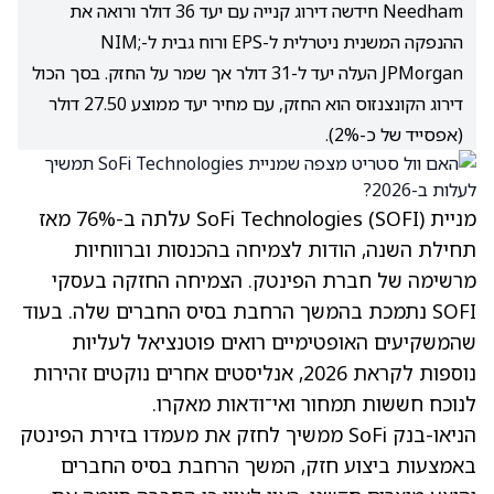
Needham חידשה דירוג קנייה עם יעד 36 דולר ורואה את
ההנפקה המשנית ניטרלית ל-EPS ורוח גבית ל-NIM;
JPMorgan העלה יעד ל-31 דולר אך שמר על החזק. בסך הכול
דירוג הקונצנזוס הוא החזק, עם מחיר יעד ממוצע 27.50 דולר
(אפסייד של כ-2%).
מניית SoFi Technologies
(SOFI)
עלתה ב-76% מאז
תחילת השנה
, הודות לצמיחה בהכנסות וברווחיות
מרשימה של חברת הפינטק. הצמיחה החזקה בעסקי
SOFI נתמכת בהמשך הרחבת בסיס החברים שלה. בעוד
שהמשקיעים האופטימיים רואים פוטנציאל לעליות
נוספות לקראת 2026, אנליסטים אחרים נוקטים זהירות
לנוכח חששות תמחור ואי־ודאות מאקרו.
הניאו-בנק SoFi ממשיך לחזק את מעמדו בזירת הפינטק
באמצעות ביצוע חזק, המשך הרחבת בסיס החברים