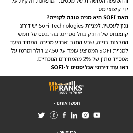
וההשפעה המושהית של מכסים, המתאזנת חלקית על
ידי קיצוצי מס.
האם SOFI היא מניה טובה לקנייה?
נכון לעכשיו, למניית SoFi Technologies יש דירוג
קונצנזוס של החזק בוול סטריט, בהתבסס על חמש
המלצות קנייה, שבע החזק וארבע מכירה. ה
מחיר היעד
למניית SOFI
הממוצע עומד על 27.50 דולר ומרמז על
אפסייד מתון של 2% מהמחירים הנוכחיים.
ראו עוד דירוגי אנליסטים ל-SOFI
חפשו אותנו -
צרו קשר -