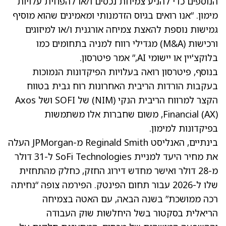
הנוספים כדי להניע צמיחת נכסים ו/או להפחית עלויות
מימון. “אנו רואים בגיוס הזדמנותי ומאמינים שהוא מוסיף
גמישות נוספת להאצת צמיחה אורגנית ו/או למיזוגים
ורכישות (M&A) מגדילי רווח למניה בתחומים כמו
בלוקצ'יין או יישומי AI,” אמר פיטרסון.
בנוסף, פיטרסון רואה בעלויות הפיקדונות הנמוכות
בעקבות הורדות הריבית האחרונות רוח גבית בטווח
הקצר למרווח הריבית הנקי (NIM) של SOFI ושל Axos
(AX)
Financial
, משום שחברות אלו משתמשות
בפיקדונות למימון.
בינתיים, האנליסט Reginald Smith מ-JPMorgan העלה
את מחיר היעד למניית SoFi Technologies ל-31 דולר
מ-28 דולר ואישר מחדש דירוג החזק, כחלק מהתחזית
שלו ל-2026 עבור תחום הפינטק. הפירמה צופה “נחיתה
רכה ממושכת” בשנה הבאה, עם האטה בצמיחה
הריאלית בסקטור בשל היחלשות שוק העבודה