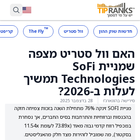
™
חדשות שוק ההון
וול סטריט
The Fly
קריפטו
האם וול סטריט מצפה
שמניית SoFi
Technologies תמשיך
לעלות ב-2026?
סירישה בהוגארג'ו
28 בדצמבר 2025
מניית SOFI זינקה 76% מתחילת השנה בזכות צמיחה חזקה
בהכנסות וברווחיות והתרחבות בסיס החברים, אך נסחרת
במכפיל רווח קדמי גבוה מאוד (73.89x לעומת 11.54x
בסקטור), מה שמוביל לזהירות מצד חלק מהאנליסטים.