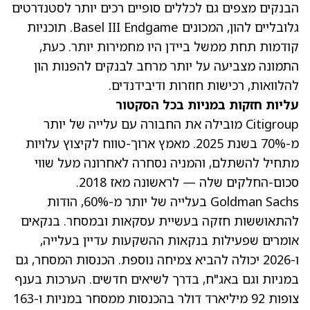
הבנקים מצפים גם לכללים סופיים רכים יותר לסטנדרטים
גלובליים להון, המכונים Basel III Endgame. תוכניות
קודמות תחת ממשל ביידן היו מחמירות יותר. כעת,
התמונה מצביעה על יותר מרחב לבנקים להפנות הון
להלוואות, רכישות חוזרות ודיבידנדים.
עליות חזקות במניות בכל הסקטור
Citigroup
מובילה את החבורה עם עלייה של יותר
מ-70% בשנת 2025
. מאמץ ארוך-טווח לקיצוץ עלויות
מתחיל להשתלם, והמניה נסחרה לאחרונה מעל שווי
סכום-החלקים שלה — לראשונה מאז 2018.
Goldman Sachs
בעלייה של יותר מ-60%
, הודות
להתאוששות חזקה בעשיית עסקאות ובמסחר. בנקאים
אומרים שפעילות בנקאות ההשקעות עדיין בעלייה,
ו-2026 יכולה להביא צמיחה נוספת. הכנסות המסחר, גם
במניות וגם באג"ח, בדרך לשיאים חדשים. הערכות בענף
צופות 92 מיליארד דולר בהכנסות ממסחר במניות ו-163