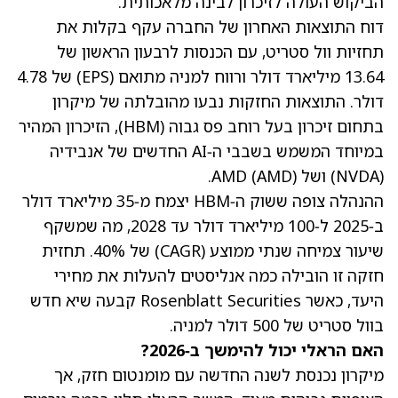
הביקוש העולה לזיכרון לבינה מלאכותית.
דוח התוצאות האחרון של החברה עקף בקלות את
תחזיות וול סטריט, עם הכנסות לרבעון הראשון של
13.64 מיליארד דולר ורווח למניה מתואם (EPS) של 4.78
דולר. התוצאות החזקות נבעו מהובלתה של מיקרון
בתחום זיכרון בעל רוחב פס גבוה (HBM), הזיכרון המהיר
במיוחד המשמש בשבבי ה‑AI החדשים של אנבידיה
(NVDA)
ושל AMD
(AMD)
.
ההנהלה צופה ששוק ה‑HBM יצמח מ‑35 מיליארד דולר
ב‑2025 ל‑100 מיליארד דולר עד 2028, מה שמשקף
שיעור צמיחה שנתי ממוצע (CAGR) של 40%. תחזית
חזקה זו הובילה כמה אנליסטים להעלות את מחירי
היעד, כאשר Rosenblatt Securities קבעה שיא חדש
בוול סטריט של 500 דולר למניה.
האם הראלי יכול להימשך ב‑2026?
מיקרון נכנסת לשנה החדשה עם מומנטום חזק, אך