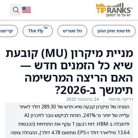
™
חדשות שוק ההון
וול סטריט
The Fly
קריפטו
מניית מיקרון (MU) קובעת
שיא כל הזמנים חדש —
האם הריצה המרשימה
תימשך ב‑2026?
רדיקה סראוגי
24 בדצמבר 2025
המניה של מיקרון קבעה שיא חדש של 289.30 דולר לאחר
עלייה של יותר מ־241%, הודות לביקוש גובר לזיכרון AI
ולהובלה ב‑HBM. דוח רבעון 1 עקף את התחזיות (הכנסות
13.64 מיליארד דולר ו‑EPS מתואם 4.78 דולר), ההנהלה צופה