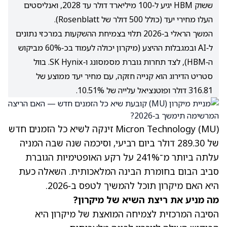
ששוק HBM יגיע ל‑100 מיליארד דולר עד 2028, ואנליסטים
העלו מחירי יעד (כולל 500 דולר של Rosenblatt).
המשך הראלי ב‑2026 תלוי בצמיחת ההשקעות במרכזי נתונים
ל‑AI ובמגבלות ההיצע (מיקרון יכולה לעמוד בכ‑60% מביקוש
ה‑HBM), לצד תחרות גוברת מסמסונג ו‑SK Hynix. בוול
סטריט הדירוג הוא קנייה חזקה, עם מחיר יעד ממוצע של
316.81 דולר ופוטנציאל עלייה של 10.51%.
(MU)
Micron Technology
זינקה לשיא כל הזמנים חדש
של 289.30 דולר ביום רביעי, וסיכמה שנה שבה המניה
עלתה ביותר מ־241% על רקע האופטימיות הגוברת
סביב הבום בחומרת הבינה המלאכותית. השאלה כעת
היא האם מיקרון תוכל להמשיך לטפס ב‑2026.
מה מניע את ריצת השיא של מיקרון?
הסיבה המרכזית לצמיחה המואצת של מיקרון היא