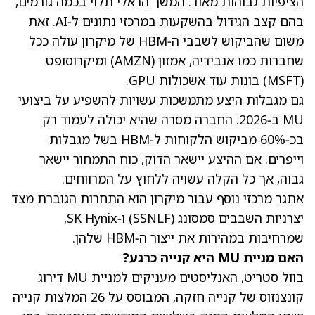
הציפיות גבוהות מאוד. המשך הראלי תלוי בכמה גורמים,
בהם קצב הגידול בהשקעות במרכזי נתונים ל‑AI. זאת
משום שהביקוש לשבבי ה‑HBM של מיקרון עולה ככל
שחברות כמו אנבידיה, אמזון
(AMZN)
ומיקרוסופט
(MSFT)
בונות עוד אשכולות GPU.
גם מגבלות היצע מתמשכות עשויות להשפיע על ביצועי
MU ב‑2026. החברה מסרה שהיא יכולה לעמוד רק
בכ‑60% מביקוש הלקוחות ל‑HBM בשל מגבלות
וייפרים. אם ההיצע יישאר הדוק, כוח התמחור יישאר
גבוה, אך כל הקלה עשויה ללחוץ על המרווחים.
אתגר מרכזי נוסף עבור מיקרון הוא התחרות הגוברת מצד
יצרניות השבבים סמסונג
(SSNLF)
ו‑SK Hynix,
שמרחיבות במהירות את ייצור ה‑HBM שלהן.
האם מניית MU היא קנייה כרגע?
בוול סטריט, האנליסטים מעניקים למניית MU דירוג
קונצנזוס של קנייה חזקה, המבוסס על 26 המלצות קנייה