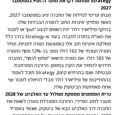
Strategy מנווטת לקראת מועד ה-Put בספטמבר
2027
מבחן קריטי לנזילות של החברה יגיע בספטמבר 2027,
כאשר מחזיקי איגרות החוב להמרה הבכירות שלה
בהיקף מיליארד דולר יהיו רשאים לבצע “put” או למכור
את האג"ח בחזרה לחברה. בעוד ש-Strategy בדרך כלל
מסלקת איגרות חוב אלו באמצעות המרה למניות, מחיר
המניה הנוכחי של 163 דולר נמוך בכ-12% מסף ההמרה
של 183 דולר. אם המניה תישאר “מחוץ לכסף”, החברה
תידרש להחזיר את הקרן במזומן. הרזרבה המורחבת
מבטיחה שגם בתרחיש קיצון, Strategy תוכל לעמוד
בהתחייבות של מיליארד דולר מבלי להיאלץ למכור אף
אחת מאחזקות הביטקוין שלה.
כרית המזומנים מספקת מסלול עד האלבינג של 2028
מעבר לחוב המיידי, הרזרבה המוגדלת נועדה לשאת את
החברה דרך האלבינג הבא של ביטקוין, שצפוי באפריל