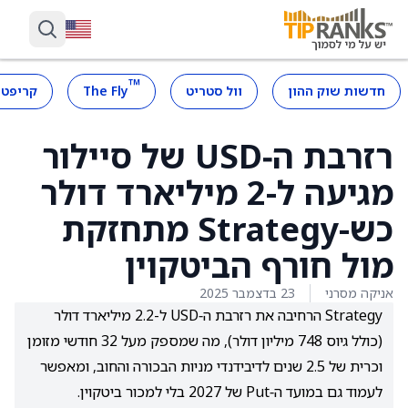
™
חדשות שוק ההון
וול סטריט
The Fly
קריפטו
רזרבת ה‑USD של סיילור
מגיעה ל-2 מיליארד דולר
כש-Strategy מתחזקת
מול חורף הביטקוין
אניקה מסרני
23 בדצמבר 2025
Strategy הרחיבה את רזרבת ה‑USD ל-2.2 מיליארד דולר
(כולל גיוס 748 מיליון דולר), מה שמספק מעל 32 חודשי מזומן
וכרית של 2.5 שנים לדיבידנדי מניות הבכורה והחוב, ומאפשר
לעמוד גם במועד ה‑Put של 2027 בלי למכור ביטקוין.