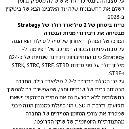
על מצבה הפיננסי כדי לוודא שיש לה מספיק מזומן
לשלם את החשבונות שלה עד האלבינג הבא של ביטקוין
ב-2028.
כרית ביטחון של 2 מיליארד דולר של Strategy
מבטיחה את דיבידנדי מניות הבכורה
המרכז של המהלך האחרון של מייקל סיילור הוא הגנה
על מבנה מניות הבכורה המורכב של הפירמה. ל-
Strategy כיום התחייבויות דיבידנד שנתיות של כ-824
מיליון דולר על פני סדרות STRK, STRC, STRF, STRD
ו‑STRE.
על ידי הגדלת הרזרבה ל-2.2 מיליארד דולר, החברה
הבטיחה כרית של שנתיים וחצי, שמאפשרת לה להמשיך
בתשלומים ללא הפרעה גם אם מחירי הביטקוין יישארו
תקועים. רזרבת ה‑USD הזו פועלת כמנגנון הגנה מבני,
שמפריד את צורכי המזומן המיידיים של החברה
מהתנודתיות היומיומית של שוקי הקריפטו.