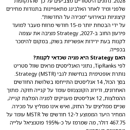
2028. נתונים היסטוריים מצביעים על כך שהתקופות
שלפני ומיד לאחר האלבינג מתאפיינות בתנודות מחירים
קיצוניות ובאירועי “מכירה על החדשות”.
על ידי הבטחת יותר מ-15 חודשי מרווח מעבר למועד
פירעון החוב ב-2027, Strategy מציבה את עצמה
לקנות בעת ירידות אפשריות בשוק, במקום להימכר
בכפייה.
האם Strategy היא מניה שכדאי לקנות?
לפי TipRanks, נתוני האנליסטים מראים שוול סטריט
נותרת אופטימית בנחישות לגבי Strategy (MSTR).
בסך הכול, 14 אנליסטים התייחסו בשלושת החודשים
האחרונים, ודירוג הקונצנזוס עומד על קנייה חזקה. מתוך
ההמלצות, 12 אנליסטים מעניקים למניה המלצת קנייה,
שניים ממליצים על החזק, ואיש אינו ממליץ על מכירה.
ה
מחיר היעד הממוצע ל-12 חודשים של MSTR
עומד על
467.75 דולר, מה שמרמז על כ-195% פוטנציאל עלייה