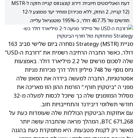
דעת האנליסטים חיובית: דירוג קונצנזוס קנייה חזקה ל‑MSTR
(12 קנייה, 2 החזק, ללא מכירה) ומחיר יעד ממוצע ל‑12
חודשים של 467.75 דולר, כ‑195% פוטנציאל עלייה.
מניית Strategy
(MSTR)
נסחרה ביום שלישי סביב 163
דולר, כאשר החברה הרחיבה רשמית את “רזרבת ה‑USD”
שלה לסכום מרשים של 2.2 מיליארד דולר. באמצעות
גיוס נוסף של 748 מיליון דולר דרך מכירות מניות
אסטרטגיות, החברה למעשה בידדה את המאזן שלה
מפני ה “ביטקוין חורף.” הזרמת ההון הזו מאריכה את
מסלול המזומנים שלה כך שיוכל לכסות למעלה מ-32
חודשי תשלומי דיבידנד והתחייבויות חוב.
עם אחזקות הביטקוין הכוללות שלה שעומדות כעת על
671,268 BTC, המהלך מראה שהחברה עושה יותר
מאשר רק לקנות מטבעות. היא מתמקדת כעת בהגנה