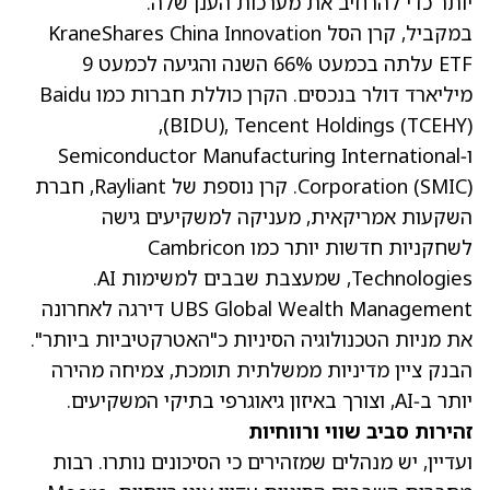
יותר כדי להרחיב את מערכות הענן שלה.
במקביל, קרן הסל KraneShares China Innovation
ETF עלתה בכמעט 66% השנה והגיעה לכמעט 9
מיליארד דולר בנכסים. הקרן כוללת חברות כמו Baidu
,
(BIDU)
, Tencent Holdings
(TCEHY)
ו‑Semiconductor Manufacturing International
Corporation (SMIC). קרן נוספת של Rayliant, חברת
השקעות אמריקאית, מעניקה למשקיעים גישה
לשחקניות חדשות יותר כמו Cambricon
Technologies, שמעצבת שבבים למשימות AI.
UBS Global Wealth Management דירגה לאחרונה
את מניות הטכנולוגיה הסיניות כ"האטרקטיביות ביותר".
הבנק ציין מדיניות ממשלתית תומכת, צמיחה מהירה
יותר ב‑AI, וצורך באיזון גיאוגרפי בתיקי המשקיעים.
זהירות סביב שווי ורווחיות
ועדיין, יש מנהלים שמזהירים כי הסיכונים נותרו. רבות