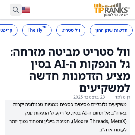
™
חדשות שוק ההון
וול סטריט
The Fly
קריפטו
וול סטריט מביטה מזרחה:
גל הנפקות ה-AI בסין
מציע הזדמנות חדשה
למשקיעים
רן מלמד
23 בדצמבר 2025
משקיעים גלובליים מסיטים כספים ממניות טכנולוגיה יקרות
בארה"ב אל תחום ה-AI בסין, על רקע גל הנפקות ענק
(Moore Threads, MetaX), תמיכת בייג'ין ותמחור נמוך יותר
לעומת ארה"ב.