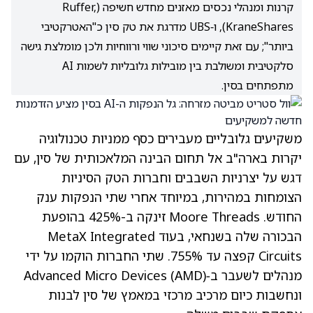
קרנות ומנהלי נכסים מאזנים מחדש חשיפה (Ruffer,
KraneShares), ו‑UBS מדרגת את טק סין כ"האטרקטיבי
ביותר"; עם זאת קיימים סיכוני שווי ורווחיות ולכן מומלצת גישה
סלקטיבית ומשולבת בין מובילות גלובליות לשמות AI
מתפתחים בסין.
משקיעים גלובליים מעבירים כסף ממניות טכנולוגיה
יקרות בארה"ב אל תחום הבינה המלאכותית של סין, עם
דגש על יצרניות השבבים וחברות הטק הסיניות
הצומחות במהירות, במיוחד אחרי שתי הנפקות ענק
החודש. Moore Threads זינקה ב-425% בהופעת
הבכורה שלה בשנחאי, בעוד MetaX Integrated
Circuits קפצה עד 755%. שתי החברות הוקמו על ידי
מנהלים לשעבר ב‑Advanced Micro Devices
(AMD)
ונחשבות כיום מרכיב מרכזי במאמץ של סין לבנות