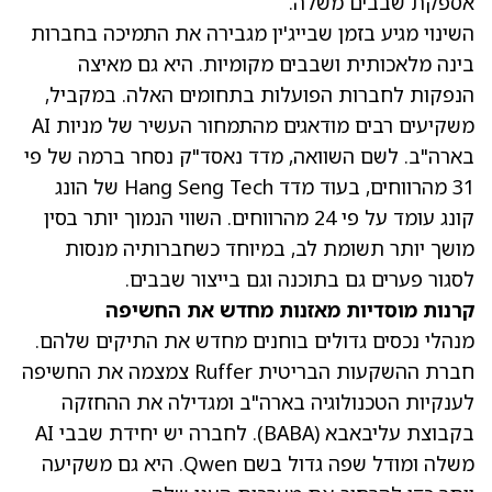
אספקת שבבים משלה.
השינוי מגיע בזמן שבייג'ין מגבירה את התמיכה בחברות
בינה מלאכותית ושבבים מקומיות. היא גם מאיצה
הנפקות לחברות הפועלות בתחומים האלה. במקביל,
משקיעים רבים מודאגים מהתמחור העשיר של מניות AI
בארה"ב. לשם השוואה, מדד נאסד"ק נסחר ברמה של פי
31 מהרווחים, בעוד מדד Hang Seng Tech של הונג
קונג עומד על פי 24 מהרווחים. השווי הנמוך יותר בסין
מושך יותר תשומת לב, במיוחד כשחברותיה מנסות
לסגור פערים גם בתוכנה וגם בייצור שבבים.
קרנות מוסדיות מאזנות מחדש את החשיפה
מנהלי נכסים גדולים בוחנים מחדש את התיקים שלהם.
חברת ההשקעות הבריטית Ruffer צמצמה את החשיפה
לענקיות הטכנולוגיה בארה"ב ומגדילה את ההחזקה
בקבוצת עליבאבא
(BABA)
. לחברה יש יחידת שבבי AI
משלה ומודל שפה גדול בשם Qwen. היא גם משקיעה