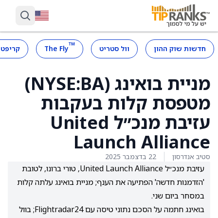
™
חדשות שוק ההון
וול סטריט
The Fly
קריפטו
מניית בואינג (NYSE:BA)
מטפסת קלות בעקבות
עזיבת מנכ״ל United
Launch Alliance
סטיב אנדרסון
22 בדצמבר 2025
עזיבת מנכ״ל United Launch Alliance, טורי ברונו, לטובת
'הזדמנות חדשה' הפתיעה את הענף; מניית בואינג עלתה קלות
במסחר ביום שני.
בואינג חתמה על הסכם נתוני טיסה עם Flightradar24; בוול