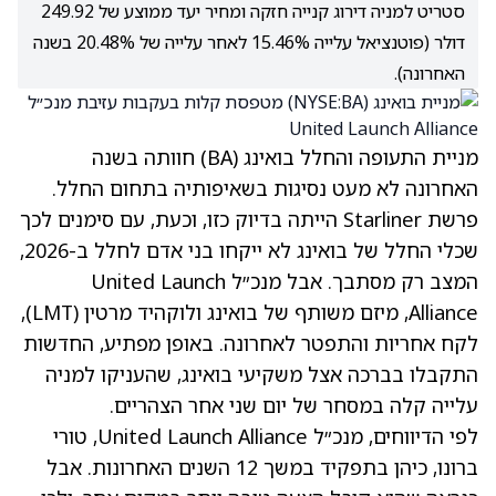
סטריט למניה דירוג קנייה חזקה ומחיר יעד ממוצע של 249.92
דולר (פוטנציאל עלייה 15.46% לאחר עלייה של 20.48% בשנה
האחרונה).
מניית התעופה והחלל בואינג
(BA)
חוותה בשנה
האחרונה לא מעט נסיגות בשאיפותיה בתחום החלל.
פרשת Starliner הייתה בדיוק כזו, וכעת, עם סימנים לכך
שכלי החלל של בואינג לא ייקחו בני אדם לחלל ב-2026,
המצב רק מסתבך. אבל מנכ״ל United Launch
Alliance, מיזם משותף של בואינג ולוקהיד מרטין
(LMT)
,
לקח אחריות והתפטר לאחרונה. באופן מפתיע, החדשות
התקבלו בברכה אצל משקיעי בואינג, שהעניקו למניה
עלייה קלה במסחר של יום שני אחר הצהריים.
לפי הדיווחים, מנכ״ל United Launch Alliance, טורי
ברונו, כיהן בתפקיד במשך 12 השנים האחרונות. אבל