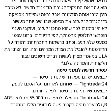
כנראה שהוא קיבל הצעה טובה יותר במקום אחר, ולכן
הוא עוזב את התפקיד לטובת הזדמנות חדשה. לא נמסר
היכן ומהי אותה הזדמנות. אבל נראה שהייתה מספיקה
כדי לגרום לו לעזוב את הכיסא שבו ישב יותר מעשור.
לא היו סימנים לכך שהוא מתכנן לעזוב, ועוקבי הענף
הופתעו לחלוטין מהמהלך, לפי הדיווחים. ברונו עצמו
כמעט שלא הגיב, וכתב ברשתות החברתיות: “תודה על
ההזדמנות להוביל את הצוות המדהים הזה. הם הציבו את
ULA במעמד מצוין לעשות דברים חשובים עבור
הלקוחות והמדינה שלנו.”
עסקה חדשה לנתוני טיסה
לבואינג יש גם ספק חדש לנתוני טיסה —
Flightradar24 — שחתם לאחרונה על הסכם לספק
לבואינג שירותי נתוני טיסה. לפי הדיווחים,
Flightradar24 מפעילה למעלה מ-55,000 מקלטי ADS-
B, ולבואינג תהיה בקרוב גישה לנתונים הללו במסגרת