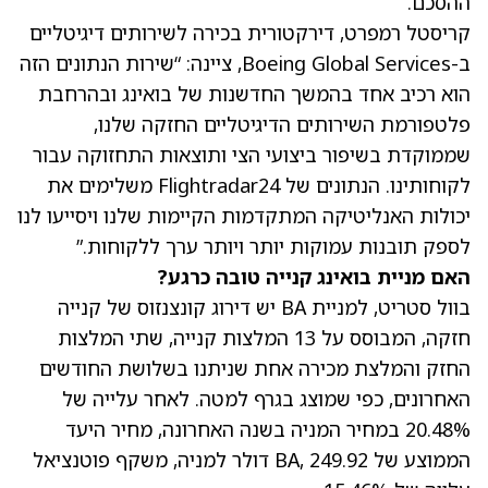
ההסכם.
קריסטל רמפרט, דירקטורית בכירה לשירותים דיגיטליים
ב-Boeing Global Services, ציינה: “שירות הנתונים הזה
הוא רכיב אחד בהמשך החדשנות של בואינג ובהרחבת
פלטפורמת השירותים הדיגיטליים החזקה שלנו,
שממוקדת בשיפור ביצועי הצי ותוצאות התחזוקה עבור
לקוחותינו. הנתונים של Flightradar24 משלימים את
יכולות האנליטיקה המתקדמות הקיימות שלנו ויסייעו לנו
לספק תובנות עמוקות יותר ויותר ערך ללקוחות.”
האם מניית בואינג קנייה טובה כרגע?
בוול סטריט, למניית BA יש דירוג קונצנזוס של קנייה
חזקה, המבוסס על 13 המלצות קנייה, שתי המלצות
החזק והמלצת מכירה אחת שניתנו בשלושת החודשים
האחרונים, כפי שמוצג בגרף למטה. לאחר עלייה של
20.48%
במחיר המניה
בשנה האחרונה,
מחיר היעד
הממוצע של BA, 249.92 דולר למניה, משקף פוטנציאל