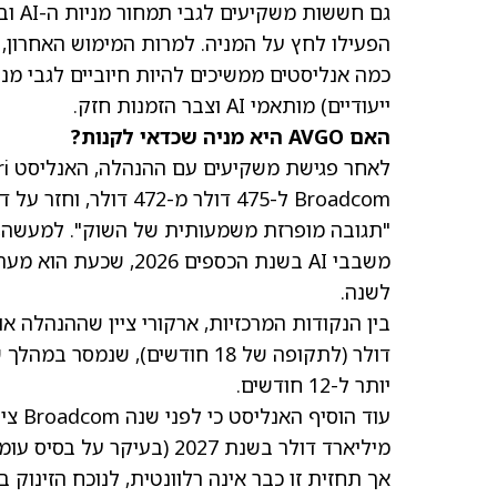
הפעילו לחץ על המניה. למרות המימוש האחרון, מניית AVGO עדיין עולה ב-47% מת
ייעודיים) מותאמי AI וצבר הזמנות חזק.
האם AVGO היא מניה שכדאי לקנות?
"תגובה מופרזת משמעותית של השוק". למעשה, א
לשנה.
דולר (לתקופה של 18 חודשים), ש
יותר ל-12 חודשים.