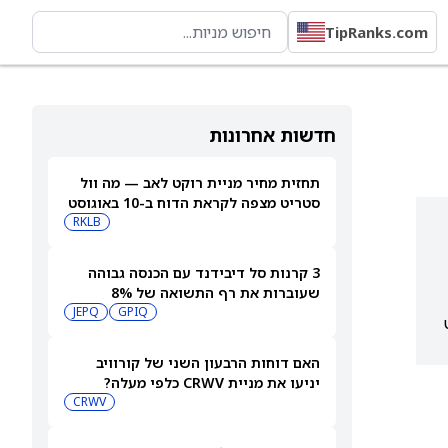
TipRanks.com
חדשות אחרונות
תחזית מחיר מניית רוקט לאב — מה וול
סטריט מצפה לקראת הדוח ב-10 באוגוסט
RKLB
3 קרנות סל דיבידנד עם הכנסה גבוהה
שעוברות את רף התשואה של 8%
JEPQ
GPIQ
 כ-34%, מעט
האם דוחות הרבעון השני של קורוויב
יניעו את מניית CRWV כלפי מעלה?
CRWV