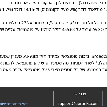
ימוש הגובר ב-XPU במעבדות AI של LLM (מודל שפה גדול). בהתאם לכך, ארקורי העלה את תחזית
ההכנסות ורווח למניה לשנת
בסך הכול, Broadcom מקבלת את דירוג הקונצנזוס של וול סטריט "קנייה חזקה", המבוסס
A
עומד על 455.63 דולר ומרמז על פוטנציאל עלייה ש
וול סטריט חיובית כלפי שתי המניות, AMD ו-Broadcom, בזכות פוטנציאל צמיחה חזק מו
Smart S של TipRanks העניקה ציון "10 מושלם" לשתי המניות, מה שמעיד שיש להן פוטנציאל להכות
יעד הממוצע של וול סטריט מצביע על פוטנציאל עלייה מעט ג
צרו קשר -
support@tipranks.com
תנאי שימוש
•
מדיניות