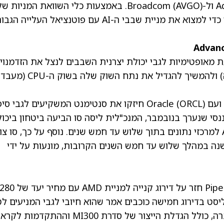
ול-Broadcom
(AVGO)
. באמצעות כלי השוואת המניות של
TipRanks, הצבנו את AMD ואת AVGO זו מול זו כדי למצוא את מניית שבבי ה-AI עם פוטנציאל העלייה הג
ת מאופטימיות לגבי יכולת יצרנית השבבים לנצל את הזדמנוי
ה-AI דרך ה-GPU החדשים שלה (מעבדי גרפיקה) ולהמשיך להגדיל את נתח השוק שלה בשוק ה-CPU (מעבד
(ORCL)
חיזקו את סנטימנט המשקיעים לגבי סיפ
ם האנליסטים הפיננסי שנערך בנובמבר, המנכ"לית ליסה סו הביעה ביטחון ביכו
החברה להגיע לנתח דו-ספרתי בשוק שבבי ה-AI למרכזי נתונים בתוך שלוש עד חמש שנים. נוסף על כך, סו 
סות הכוללות של AMD יגדלו בכ-35% בשנה במהלך שלוש עד חמש השנים הקרובות, מונעות על ידי
לאחרונה, האנליסט Harsh Kumar מ-Piper Sandler חזר על דירוג קנייה למניית AMD עם מחיר יעד של 
סט בדירוג חמישה כוכבים אמר שהוא חיובי לגבי המניעים לט
הקצר והבינוני ולגבי יכולת הביצוע של יעדי החברה, כולל הגדלת הייצור של סדרת MI300 וההתקדמו