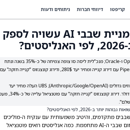
קריפטו
דיווחי חברות
ניתוחים ודעות
AMD מול AVGO: איזו מניית שבבי AI עשויה לספק
ם?
AMD: עלייה של 78% מתחילת השנה, דילים עם OpenAI ו-Oracle; מנכ"לית ליסה סו צופה צמיחה של כ-35% בשנה ונתח
דו-ספרתי בשוק שבבי ה-AI למרכזי נתונים. Piper Sandler עם דירוג קנייה ומחיר יעד 280$, ודירוג קונצנזוס "קנייה חזקה" עם
Broadcom: ביקוש חזק לשבבי AI מותאמים אישית וחוזים גדולים (Anthropic/Google/OpenAI); UBS העלה מחיר יעד
ל-475$ ומעריך הכנסות AI ב-FY26 מעל 60 מיליארד דולר. דירוג קונצנזוס "קנייה חזקה" עם פוטנציאל עלייה של
A) יצר ביקוש עצום לשבבים מתקדמים, והיטיב משמעותית עם ענקית ה-מוליכים
. עם זאת, התחרות בתחום שבבי ה-AI מתחממת. כמה אנליסטים רואים פוטנציאל