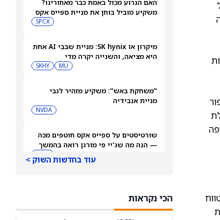
האם הגרוע מכול באמת כבר מאחורינו?
משקיע מוביל בוחן את מניית ספייס אקס
בוה
SPCX
מיקרון או SK hynix: מניית שבבי AI אחת
היא מציאה, והשנייה יקרה מדי
ות
SKHY
MU
"משחקת באש": משקיע מזהיר לגבי
ור
מניית אנבידיה
NVDA
לת
צופה
שורטיסטים על ספייס אקס חוטפים מכה
— הנה מה שג'יי פי מורגן רואה בהמשך
SPCX
עוד בחדשות השוק >
עסקת קורסור של ספייס אקס בשווי 60
280
מיליארד דולר עשויה להיסגר כבר בשבוע
ווח
הכי נקראות
הבא… אבל המותג Cursor עלול להיעלם
SPCX
PC:CURSO
ת לקראת