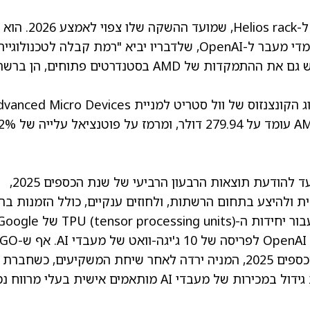
קומאר ציין כי AMD מקצה חלק גדול ממשאביה ל-Helios rack, שמועד ההשקה שלו צפוי לאמצע 2026. הוא
הוסיף כי ההנהלה מתכננת בסיס לקוחות מגוון למדי מעבר ל-OpenAI, שלדבריו יביא "רמת קבלה לטכנולוגיי
AMD בתוך האקוסיסטם של ה-AI". קומאר הדגיש גם את ההתמקדות של AMD בסטנדרטים פתוחים, 
עם 29 המלצות קנייה ותשע המלצות החזק, דירוג הקונצנזוס של וול סטריט למניית d Micro Devices
עומד על 279.94 דולר, ומרמז על פוטנציאל עלייה של 31.2%.
מניית Broadcom נהנתה מראלי חזק מאפריל ועד להודעת תוצאות הרבעון הרביעי של שנת הכספים 2025,
בי ה-AI המותאמים אישית ולהיצע בתחום הרשתות, ולחוזים ענקיים, כולל הזמנות 
) עבור יחידות ה-TPU (tensor processing units) של le
וכן שותפות עם OpenAI לפריסה של 10 ג'י
הציגה תוצאות חזקות ברבעון הרביעי של שנת הכספים 2025, המניה ירדה לאחר שיחת המשקיעים, כשחברת
השבבים הזהירה מלחצים על המרווחים בעקבות גידול במכירות של מעבדי AI מותאמים אישית בעלי מר