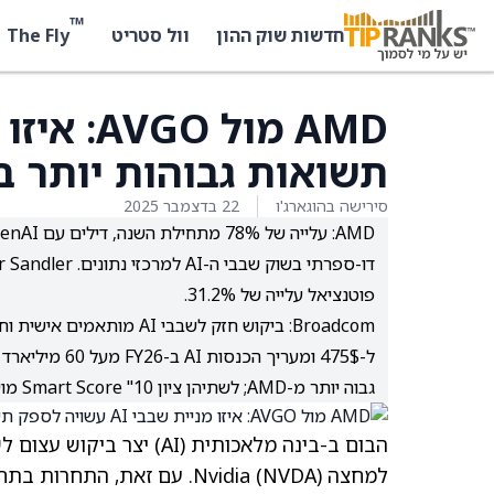
™
The Fly
חדשות שוק ההון
וול סטריט
תשואות גבוהות יותר ב-2026, לפי האנליסטי
סירישה בהוגארג'ו
22 בדצמבר 2025
פוטנציאל עלייה של 31.2%.
גבוה יותר מ-AMD; לשתיהן ציון Smart Score "10 מושלם".
הבום ב-בינה מלאכותית (I
למחצה Nvidia
(NVDA)