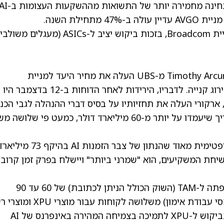
גם חששות משקיעים לגבי תמחור מניות ה-AI ובחינה מחמירה יותר של התשואות מההשקעות הע
חילת השנה.
כמה אנליסטים ממשיכים להיות חיוביים לגבי מניית Broadcom, בזכות ביקוש יציב ל-ASICs (מעגלים 
לאחר פגישת משקיעים עם ההנהלה, האנליסט Timothy Arcuri מ-UBS העלה את מחיר היעד למניית
Broadcom ל-475 דולר מ-472 דולר, וחזר על דירוג קנייה. לדבריו, הירידות לאחר הדוחות ב-12 בדצמבר היו
רקורי העלה את תחזיותיו על בסיס דברי ההנהלה לגבי הכנ
משבבי AI בשנת הכספים 2026, שכעת הוא מעריך שיעמדו על יותר מ-60 מיליארד דולר, כמעט פי שלו
בין הנקודות המרכזיות, ארקורי ציין שההנהלה אופטימית מאוד שהנתון של צבר הזמנות AI בהיקף 73 
נמסר במהלך שיחת המשקיעים, הוא "שמרני ביותר" ויישלח בפרק זמן קרוב
עוד הוסיף האנליסט כי לפני שנה Broadcom ציפתה ל-TAM (השוק הכולל הניתן לכתובת) של 60 עד 90
מיליארד דולר בשנת 2027 (בעיקר על בסיס עומסי עבודת אימון) משלושה לקוחו
אך תחזית זו כבר אינה רלוונטית, לנוכח הזינוק בביקוש ל-XPU לתמיכה בצמיחה המהירה באינפרנס של AI