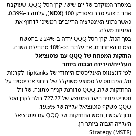
במסחר המוקדם של יום שישי, קרן הסל QQQ, שעוקבת
אחר ביצועי מדד נאסד״ק 100 (
NDX
), עלתה ב-0.39%,
כאשר נתוני האינפלציה החיוביים המשיכו לדחוף את
המניות מעלה.
בסך הכול, קרן הסל QQQ ירדה ב-2.24% בחמשת
הימים האחרונים, אך עלתה בכ-18% מתחילת השנה.
החזקות המפתח של QQQ עם פוטנציאל
העלייה/הירידה הגבוה ביותר
לפי קונצנזוס האנליסטים הייחודי של TipRanks לקרנות
סל, המבוסס על ממוצע משוקלל של דירוגי אנליסטים על
ההחזקות שלה, QQQ מדורגת קנייה מתונה. של וול
סטריט מחיר היעד הממוצע של 727.77 דולר לקרן הסל
QQQ משקף פוטנציאל עלייה של 19.5%.
נכון לעכשיו, חמש ההחזקות של QQQ עם פוטנציאל
העלייה הגבוה ביותר הן:
Strategy
(MSTR)