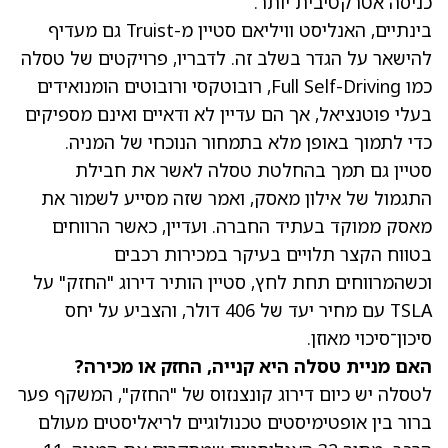
כניסה אטרקטיבית יותר.
בינתיים, האנליסט וויליאם סטיין מ-Truist גם מעדיף
להישאר על הגדר בשלב זה. לדבריו, פרויקטים של טסלה
כמו Full Self-Driving, רובוטקסי ורובוטים הומנואידים
בעלי פוטנציאל, אך הם עדיין לא ודאיים ואינם מספיקים
כדי לתמוך באופן מלא בתמחור הנוכחי של המניה.
סטיין גם תמך בהחלטת טסלה לאשר את חבילת
התגמול של אילון מאסק, ואמר שזה מסייע לשמור את
מאסק ממוקד בעתיד החברה. ועדיין, כאשר הרווחים
בטווח הקצר תלויים בעיקר במכירות רכבים
וכשהמרווחים תחת לחץ, סטיין הותיר דירוג "החזק" על
TSLA עם מחיר יעד של 406 דולר, והצביע על יחס
סיכון־סיכוי מאוזן.
האם מניית טסלה היא קנייה, החזק או מכירה?
לטסלה יש כיום דירוג קונצנזוס של "החזק", המשקף פער
ברור בין אופטימיסטים טכנולוגיים לריאליסטים מעולם