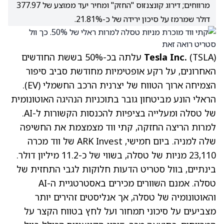
מרווחים; דירוג קונצנזוס "החזק" ומחיר יעד ממוצע של 377.97
דולר שמרמז על סיכון ירידה של כ-21.81%.
(TSLA)
Tesla Inc.
עלתה בכ-50% בששת החודשים
האחרונים, על רקע אופטימיות מחודשת סביב סיפור
הצמיחה ארוך הטווח של יצרנית הרכב החשמלי (EV).
הראלי הונע מביטחון גובר בתוכניות הנהיגה האוטונומית
של טסלה ומעלייה בציפיות להכנסות הקשורות ל-AI.
למרות הריצה החזקה, קתי ווד מצמצמת את החשיפה
שלה למניה. ביום חמישי, ARK Invest של ווד מכרה
23,110 מניות של טסלה, בשווי של כ-11.2 מיליון דולר.
בינתיים, בוול סטריט הדעות חלוקות לגבי התחזית של
טסלה. אמנם השוורים מכירים באסטרטגיית ה-AI
והאוטונומיה של טסלה, אך אנליסטים זהירים יותר
מצביעים על סיכוני תמחור ועל לחץ בטווח הקצר על