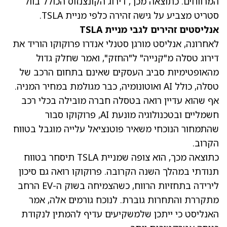
המרווחים. כתוצאה מכך, דירוג הקונצנזוס הכולל בוול
סטריט מצביע על גישה זהירה כלפי מניית TSLA.
אנליסטים זהירים לגבי מניית TSLA
לאחרונה, אנליסט מורגן סטנלי אנדרו פרוקוקו הוריד את
דירוג טסלה מ"קנייה" ל"החזק", ואמר שחלק גדול
מהאופטימיות סביב העסקים שאינם בתחום הרכב של
טסלה, כולל AI ואוטונומיה, כבר מגולמת במחיר המניה.
אף שהוא עדיין רואה בטסלה חברה מובילה בכלי רכב
חשמליים ובטכנולוגיה מונעת AI, פרוקוקו סבור
שהתמחור הנוכחי משאיר פוטנציאל עלייה מוגבל בטווח
הקרוב.
כתוצאה מכך, הוא צופה שמניית TSLA תיסחר בטווח
תנודתי במהלך השנה הקרובה. פרוקוקו רואה גם סיכון
לירידה בתחזיות הרווח, כשהצמיחה בשוק ה-EV הרחב
מתקררת והתחרות גוברת. לנוכח גורמים אלה, אמר
האנליסט כי ייתכן שלמשקיעים עדיף להמתין לנקודת