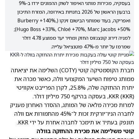
בעסקיה, מכירות מותגי האיפור לשוק ההמונים ירדו ב‑9%
ברבעון הראשון של 2026 בחנויות באירופה, המזרח התיכון
ואפריקה, בעוד שמותגי הבישום זינקו (Burberry +140%,
Hugo Boss +33%, Chloé +70%, Marc Jacobs +50%);
למניה דירוג קונצנזוס החזק ומחיר יעד ממוצע 4.78 דולר
שמרמז על יותר מ‑47% פוטנציאל עלייה.
חברת הקוסמטיקה קוטי
(COTY)
השלימה את יציאתה
ממותג טיפוח השיער המקצועי וולה, כאשר מכרה את
יתרת ההחזקה שלה, 25.8%, לקרן הפרייבט אקוויטי
(KKR)
KKR
, בעסקה בהיקף 750 מיליון דולר.
למרות מכירה מלאה של המותג, ההסדר האחרון מעניק
לחברה הניו־יורקית זכות ל־45% מהתמורות אם וולה
תונפק בעתיד או תימכר לחברה אחרת על ידי KKR.
קוטי משלימה את מכירת ההחזקה בוולה