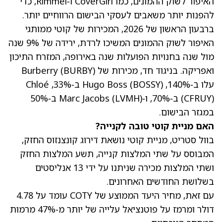
האיפור לשוק ההמונים, כמו CoverGirl ו‑Rimmel, כדי
להפנות יותר משאבים לעסקי הבישום הרווחיים יותר.
ברבעון הראשון של 2026, המכירות של קוטי ממותגי
האיפור לשוק ההמונים המשיכו לרדת,
ירידה של 9% שנה
מול שנה
בחנויות הפועלות שנה באירופה, המזרח התיכון
ואפריקה. בניגוד חד, מכירות של Burberry
(BURBY)
עלו ב‑140%, Hugo Boss
(BOSSY)
ב‑33%, Chloé
(CFRUY)
ב‑70%, ו‑Marc Jacobs
(LVMH)
ב‑50%
במגזר הבישום.
האם מניית קוטי טובה לקנייה?
בוול סטריט,
מניית קוטי
נושאת דירוג קונצנזוס החזק,
המבוסס על שתי המלצות קנייה, תשע המלצות החזק
ושתי המלצות מכירה שניתנו על ידי 13 אנליסטים
בשלושת החודשים האחרונים.
עם זאת,
מחיר היעד הממוצע של COTY
עומד על 4.78
דולר ומרמז על פוטנציאל עלייה של יותר מ‑47% מרמות