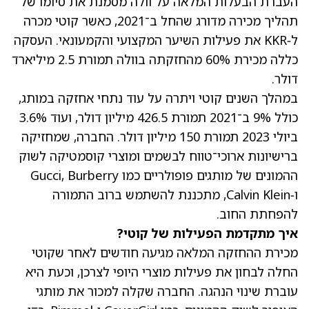
העברת הבעלות המלאה על וולה מסמנת את סיומו של
תהליך מכירה מדורג שהחל ב־2021, כאשר קוטי מכרה
ל‑KKR את פעילות השיער המקצועי והקמעונאי. העסקה
כללה מכירת 60% מהחזקתה בוולה תמורת 2.5 מיליארד
דולר.
במהלך השנים קוטי ויתרה על עוד נתחי אחזקה במותג,
כולל 9% ב־2021 תמורת 426.5 מיליון דולר, ועוד 3.6%
ביולי 2023 תמורת 150 מיליון דולר. החברה, שמחזיקה
ברישיונות ארוכי־טווח לבשמים ומוצרי קוסמטיקה לשוק
ההמונים של מותגים פופולריים כמו Gucci, Burberry
ו‑Calvin Klein, מתכננת להשתמש ברוב התמורה
להפחתת החוב.
איך מתקדמת הפעילות של קוטי?
מכירת ההחזקה המלאה מגיעה חודשים לאחר שקוטי
החלה לבחון את פעילות מוצרי היופי לצרכן, וכעת היא
עוברת שינוי הנהגה. החברה שקלה למכור את מותגי