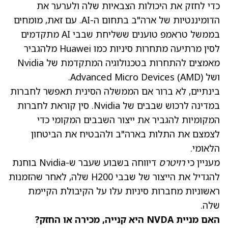
כדי לחזק את היכולות הצבאיות שלה ולערער את
הדומיננטיות של ארה"ב בתחום ה-AI. עם זאת, מומחים
בממשל טראמפ טוענים ששליחת שבבי AI מתקדמים
לסין מרתיעה מתחרות סיניות כמו Huawei מלהגביר
מאמצים להתחרות בטכנולוגיה המתקדמת של Nvidia
ושל Advanced Micro Devices
(AMD)
.
בינתיים, לא ברור אם הממשלה הסינית תאפשר לחברות
במדינה לרכוש שבבים של Nvidia. סין קוראת לחברות
המקומיות להגביר את ייצור השבבים המקומי כדי
לצמצם את התלות בארה"ב ולהבטיח את הביטחון
הלאומי.
מעניין כי
רויטרס
דיווחה בשבוע שעבר ש-Nvidia בוחנת
להגדיל את הייצור של שבבי H200 שלה, לאחר שהזמנות
ראשוניות מחברות סיניות עלו על הקיבולת הקיימת
שלה.
האם מניית NVDA היא קנייה, מכירה או החזק?