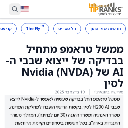
™
חדשות שוק ההון
וול סטריט
The Fly
קריפטו
ממשל טראמפ מתחיל
בבדיקה של ייצוא שבבי ה-
AI של Nvidia (NVDA)
לסין
סירישה בהוגארג'ו
19 בדצמבר 2025
ממשל טראמפ החל בבדיקה שעשויה לאפשר ל-Nvidia לייצא
שבבי H200 AI לסין; בקשות הרישוי הועברו למחלקת המדינה,
משרד האנרגיה ומשרד ההגנה (30 יום לבחינה), המהלך מעורר
התנגדות בארה"ב בשל חששות ביטחוניים וקיימת אי־ודאות