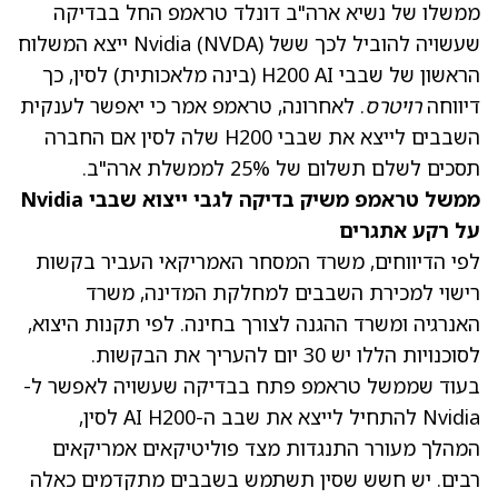
ממשלו של נשיא ארה"ב
דונלד טראמפ
החל בבדיקה
שעשויה להוביל לכך ששל Nvidia
(NVDA)
ייצא המשלוח
הראשון של שבבי H200 AI (בינה מלאכותית) לסין, כך
דיווחה
רויטרס
. לאחרונה,
טראמפ
אמר כי יאפשר לענקית
השבבים לייצא את שבבי H200 שלה לסין אם החברה
תסכים לשלם תשלום של 25% לממשלת ארה"ב.
ממשל טראמפ משיק בדיקה לגבי ייצוא שבבי Nvidia
על רקע אתגרים
לפי הדיווחים, משרד המסחר האמריקאי העביר בקשות
רישוי למכירת השבבים למחלקת המדינה, משרד
האנרגיה ומשרד ההגנה לצורך בחינה. לפי תקנות היצוא,
לסוכנויות הללו יש 30 יום להעריך את הבקשות.
בעוד שממשל טראמפ פתח בבדיקה שעשויה לאפשר ל-
Nvidia להתחיל לייצא את שבב ה-AI H200 לסין,
המהלך מעורר התנגדות מצד פוליטיקאים אמריקאים
רבים. יש חשש שסין תשתמש בשבבים מתקדמים כאלה